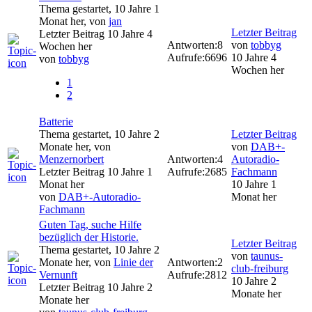
Thema gestartet, 10 Jahre 1
Monat her, von
jan
Letzter Beitrag
Letzter Beitrag 10 Jahre 4
Antworten:
8
von
tobbyg
Wochen her
Aufrufe:
6696
10 Jahre 4
von
tobbyg
Wochen her
1
2
Batterie
Thema gestartet, 10 Jahre 2
Letzter Beitrag
Monate her, von
von
DAB+-
Menzernorbert
Antworten:
4
Autoradio-
Letzter Beitrag 10 Jahre 1
Aufrufe:
2685
Fachmann
Monat her
10 Jahre 1
von
DAB+-Autoradio-
Monat her
Fachmann
Guten Tag, suche Hilfe
bezüglich der Historie.
Letzter Beitrag
Thema gestartet, 10 Jahre 2
von
taunus-
Monate her, von
Linie der
Antworten:
2
club-freiburg
Vernunft
Aufrufe:
2812
10 Jahre 2
Letzter Beitrag 10 Jahre 2
Monate her
Monate her