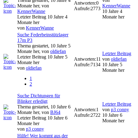
Thema gestartet, 10 Jahre 4
von
Antworten:
0
Monate her, von
KennerWanne
Aufrufe:
2773
KennerWanne
10 Jahre 4
Letzter Beitrag 10 Jahre 4
Monate her
Monate her
von
KennerWanne
Suche Federbeinstützlager
17m P3
Thema gestartet, 10 Jahre 5
Monate her, von
oldiefan
Letzter Beitrag
Letzter Beitrag 10 Jahre 5
Antworten:
11
von
oldiefan
Monate her
Aufrufe:
7134
10 Jahre 5
von
oldiefan
Monate her
1
2
Suche Dichtungen für
Blinker erledigt
Letzter Beitrag
Thema gestartet, 10 Jahre 6
Antworten:
1
von
p3 conny
Monate her, von
BJ64
Aufrufe:
2722
10 Jahre 6
Letzter Beitrag 10 Jahre 6
Monate her
Monate her
von
p3 conny
Hilfe! Wer kommt aus der