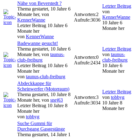
Nähe von Beverstedt ?
Letzter Beitrag
Thema gestartet, 10 Jahre 6
von
Monate her, von
Antworten:
2
KennerWanne
KennerWanne
Aufrufe:
3036
10 Jahre 6
Letzter Beitrag 10 Jahre 6
Monate her
Monate her
von
KennerWanne
Badewanne gesucht!
Thema gestartet, 10 Jahre 6
Letzter Beitrag
Monate her, von
taunus-
von
taunus-
Antworten:
0
club-freiburg
club-freiburg
Aufrufe:
2434
Letzter Beitrag 10 Jahre 6
10 Jahre 6
Monate her
Monate her
von
taunus-club-freiburg
Abdeckkappe für
Scheinwerfer (Motorraum)
Letzter Beitrag
Thema gestartet, 10 Jahre 8
Antworten:
3
von
tobbyg
Monate her, von
snej63
Aufrufe:
3034
10 Jahre 8
Letzter Beitrag 10 Jahre 8
Monate her
Monate her
von
tobbyg
Suche Gummi für
Durchgang Gasgestänge
Thema gestartet, 14 Jahre 1