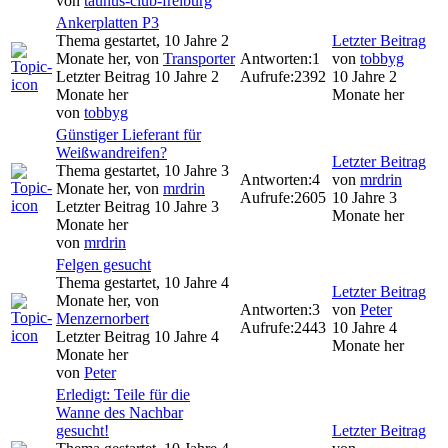
von
taunus-club-freiburg
Ankerplatten P3
Thema gestartet, 10 Jahre 2
Letzter Beitrag
Monate her, von
Transporter
Antworten:
1
von
tobbyg
Letzter Beitrag 10 Jahre 2
Aufrufe:
2392
10 Jahre 2
Monate her
Monate her
von
tobbyg
Günstiger Lieferant für
Weißwandreifen?
Letzter Beitrag
Thema gestartet, 10 Jahre 3
Antworten:
4
von
mrdrin
Monate her, von
mrdrin
Aufrufe:
2605
10 Jahre 3
Letzter Beitrag 10 Jahre 3
Monate her
Monate her
von
mrdrin
Felgen gesucht
Thema gestartet, 10 Jahre 4
Letzter Beitrag
Monate her, von
Antworten:
3
von
Peter
Menzernorbert
Aufrufe:
2443
10 Jahre 4
Letzter Beitrag 10 Jahre 4
Monate her
Monate her
von
Peter
Erledigt: Teile für die
Wanne des Nachbar
gesucht!
Letzter Beitrag