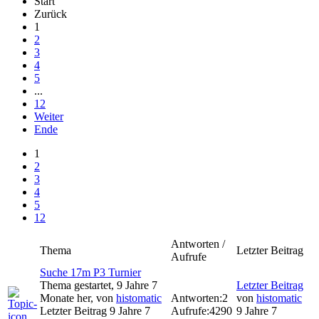
Start
Zurück
1
2
3
4
5
...
12
Weiter
Ende
1
2
3
4
5
12
Antworten /
Thema
Letzter Beitrag
Aufrufe
Suche 17m P3 Turnier
Thema gestartet, 9 Jahre 7
Letzter Beitrag
Monate her, von
histomatic
Antworten:
2
von
histomatic
Letzter Beitrag 9 Jahre 7
Aufrufe:
4290
9 Jahre 7