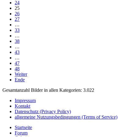
24
25
26
27
…
33
…
38
…
43
…
47
48
Weiter
Ende
Gesamtanzahl Bilder in allen Kategorien: 3.022
Impressum
Kontakt
Datenschutz (Privacy Policy)
allgemeine Nutzungsbedingungen (Terms of Service)
Startseite
Forum