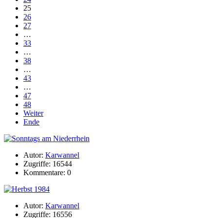
25
26
27
…
33
…
38
…
43
…
47
48
Weiter
Ende
Autor:
Karwannel
Zugriffe: 16544
Kommentare: 0
Autor:
Karwannel
Zugriffe: 16556