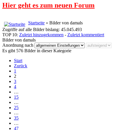
Hier geht es zum neuen Forum
Startseite
» Bilder von damals
Zugriffe auf alle Bilder bislang: 45.045.493
TOP 10:
Zuletzt hinzugekommen
-
Zuletzt kommentiert
Bilder von damals
Anordnung nach
Es gibt 576 Bilder in dieser Kategorie
Start
Zurück
1
2
3
4
…
15
…
25
…
35
…
47