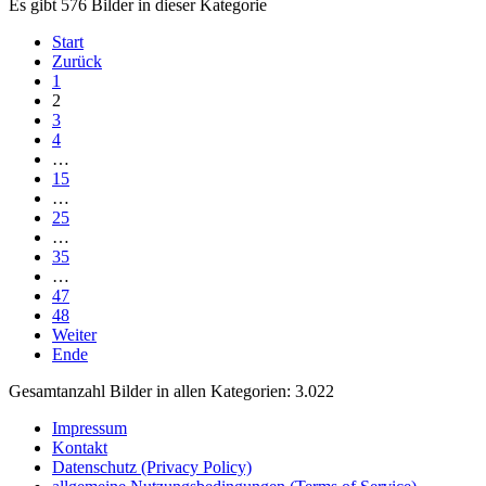
Es gibt 576 Bilder in dieser Kategorie
Start
Zurück
1
2
3
4
…
15
…
25
…
35
…
47
48
Weiter
Ende
Gesamtanzahl Bilder in allen Kategorien: 3.022
Impressum
Kontakt
Datenschutz (Privacy Policy)