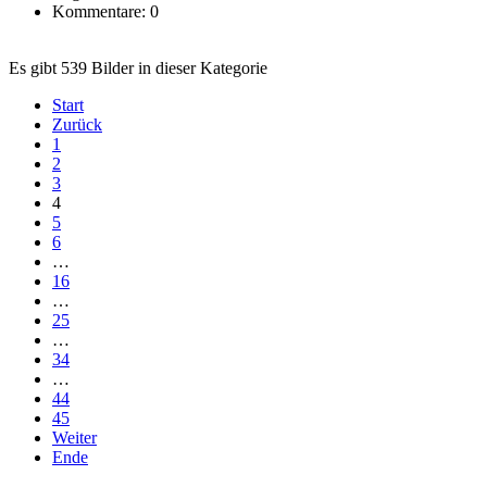
Kommentare: 0
Es gibt 539 Bilder in dieser Kategorie
Start
Zurück
1
2
3
4
5
6
…
16
…
25
…
34
…
44
45
Weiter
Ende