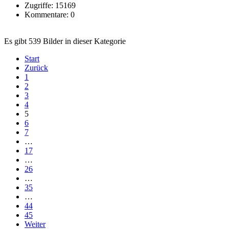
Zugriffe: 15169
Kommentare: 0
Es gibt 539 Bilder in dieser Kategorie
Start
Zurück
1
2
3
4
5
6
7
…
17
…
26
…
35
…
44
45
Weiter