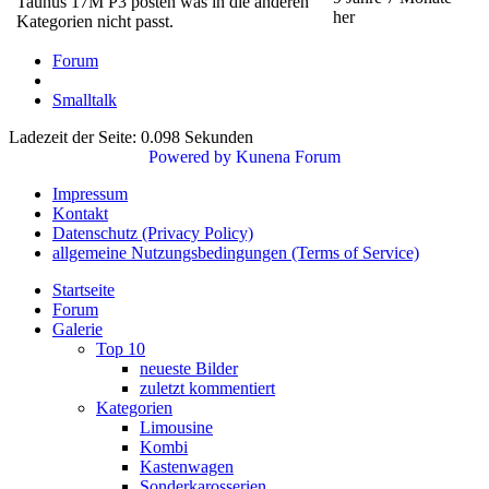
Taunus 17M P3 posten was in die anderen
her
Kategorien nicht passt.
Forum
Smalltalk
Ladezeit der Seite: 0.098 Sekunden
Powered by
Kunena Forum
Impressum
Kontakt
Datenschutz (Privacy Policy)
allgemeine Nutzungsbedingungen (Terms of Service)
Startseite
Forum
Galerie
Top 10
neueste Bilder
zuletzt kommentiert
Kategorien
Limousine
Kombi
Kastenwagen
Sonderkarosserien