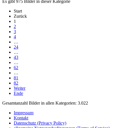
Es gibt 975 Bilder in dieser Kategorie
Start
Zurück
1
2
3
4
…
24
…
43
…
62
…
81
82
Weiter
Ende
Gesamtanzahl Bilder in allen Kategorien: 3.022
Impressum
Kontakt
Datenschutz (Privacy Policy)