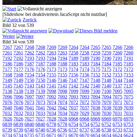
[Slideshow bei deaktiviertem JacaScript nicht nutzbar]
Zurück
Bild 32 von 539
Weiter
Bild 34 von 539
7267
7267
7268
7268
7269
7269
7264
7264
7265
7265
7266
7266
7261
7261
7262
7262
7263
7263
7258
7258
7259
7259
7260
7260
7192
7192
7193
7193
7194
7194
7189
7189
7190
7190
7191
7191
7186
7186
7187
7187
7188
7188
7183
7183
7184
7184
7185
7185
7177
7177
7176
7176
7173
7173
7174
7174
7175
7175
7172
7172
7168
7168
7154
7154
7155
7155
7156
7156
7152
7152
7153
7153
7149
7149
7150
7150
7146
7146
7147
7147
7148
7148
7144
7144
7145
7145
7143
7143
7141
7141
7142
7142
7140
7140
7137
7137
7138
7138
7139
7139
7098
7098
7099
7099
7100
7100
7095
7095
7096
7096
7097
7097
7092
7092
7093
7093
7094
7094
7075
7075
7076
7076
7073
7073
7074
7074
7072
7072
7070
7070
7071
7071
7040
7040
7041
7041
7042
7042
7037
7037
7038
7038
7039
7039
7032
7032
7033
7033
7034
7034
7029
7029
7030
7030
7031
7031
7026
7026
7027
7027
7028
7028
6968
6968
6969
6969
6970
6970
6839
6839
6840
6840
6778
6778
6754
6754
6752
6752
6753
6753
6739
6739
6740
6740
6736
6736
6737
6737
6738
6738
6733
6733
6734
6734
6735
6735
6671
6671
6670
6670
6654
6654
6624
6624