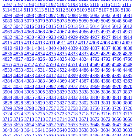
5197
5197
5194
5194
5192
5192
5193
5193
5116
5116
5115
5115
5114
5114
5113
5113
5112
5112
5109
5109
5107
5107
5108
5108
5099
5099
5098
5098
5097
5097
5088
5088
5082
5082
5081
5081
5080
5080
5079
5079
5078
5078
5050
5050
5049
5049
5048
5048
5047
5047
5016
5016
5015
5015
5013
5013
5014
5014
5012
5012
4969
4969
4968
4968
4967
4967
4966
4966
4933
4933
4931
4931
4932
4932
4930
4930
4928
4928
4929
4929
4927
4927
4914
4914
4915
4915
4913
4913
4911
4911
4912
4912
4908
4908
4909
4909
4910
4910
4841
4841
4840
4840
4839
4839
4837
4837
4838
4838
4836
4836
4834
4834
4835
4835
4833
4833
4829
4829
4828
4828
4827
4827
4826
4826
4825
4825
4824
4824
4792
4792
4766
4766
4765
4765
4552
4552
4550
4550
4551
4551
4549
4549
4548
4548
4533
4533
4531
4531
4532
4532
4486
4486
4459
4459
4448
4448
4449
4449
4433
4433
4412
4412
4399
4399
4398
4398
4385
4385
4384
4384
4383
4383
4369
4369
4367
4367
4368
4368
4363
4363
4031
4031
4030
4030
3992
3992
3972
3972
3969
3969
3970
3970
3904
3904
3905
3905
3839
3839
3838
3838
3836
3836
3837
3837
3834
3834
3835
3835
3833
3833
3832
3832
3830
3830
3831
3831
3828
3828
3829
3829
3827
3827
3802
3802
3801
3801
3800
3800
3799
3799
3798
3798
3757
3757
3758
3758
3756
3756
3726
3726
3724
3724
3725
3725
3723
3723
3718
3718
3716
3716
3717
3717
3715
3715
3713
3713
3714
3714
3671
3671
3672
3672
3656
3656
3655
3655
3654
3654
3652
3652
3653
3653
3648
3648
3647
3647
3643
3643
3641
3641
3640
3640
3638
3638
3634
3634
3633
3633
3631
3631
3632
3632
3630
3630
3495
3495
3496
3496
3494
3494