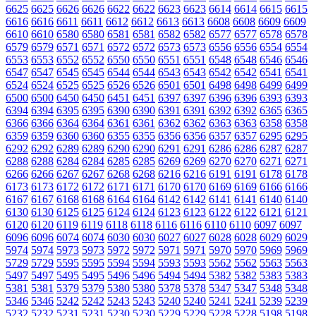
6625
6625
6626
6626
6622
6622
6623
6623
6614
6614
6615
6615
6616
6616
6611
6611
6612
6612
6613
6613
6608
6608
6609
6609
6610
6610
6580
6580
6581
6581
6582
6582
6577
6577
6578
6578
6579
6579
6571
6571
6572
6572
6573
6573
6556
6556
6554
6554
6553
6553
6552
6552
6550
6550
6551
6551
6548
6548
6546
6546
6547
6547
6545
6545
6544
6544
6543
6543
6542
6542
6541
6541
6524
6524
6525
6525
6526
6526
6501
6501
6498
6498
6499
6499
6500
6500
6450
6450
6451
6451
6397
6397
6396
6396
6393
6393
6394
6394
6395
6395
6390
6390
6391
6391
6392
6392
6365
6365
6366
6366
6364
6364
6361
6361
6362
6362
6363
6363
6358
6358
6359
6359
6360
6360
6355
6355
6356
6356
6357
6357
6295
6295
6292
6292
6289
6289
6290
6290
6291
6291
6286
6286
6287
6287
6288
6288
6284
6284
6285
6285
6269
6269
6270
6270
6271
6271
6266
6266
6267
6267
6268
6268
6216
6216
6191
6191
6178
6178
6173
6173
6172
6172
6171
6171
6170
6170
6169
6169
6166
6166
6167
6167
6168
6168
6164
6164
6142
6142
6141
6141
6140
6140
6130
6130
6125
6125
6124
6124
6123
6123
6122
6122
6121
6121
6120
6120
6119
6119
6118
6118
6116
6116
6110
6110
6097
6097
6096
6096
6074
6074
6030
6030
6027
6027
6028
6028
6029
6029
5974
5974
5973
5973
5972
5972
5971
5971
5970
5970
5969
5969
5729
5729
5595
5595
5594
5594
5593
5593
5562
5562
5563
5563
5497
5497
5495
5495
5496
5496
5494
5494
5382
5382
5383
5383
5381
5381
5379
5379
5380
5380
5378
5378
5347
5347
5348
5348
5346
5346
5242
5242
5243
5243
5240
5240
5241
5241
5239
5239
5232
5232
5231
5231
5230
5230
5229
5229
5228
5228
5198
5198