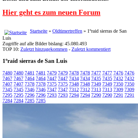
Hier geht es zum neuen Forum
Startseite
»
Oldtimertreffen
» 1ºraid sierras de San
Luis
Zugriffe auf alle Bilder bislang: 45.080.493
TOP 10:
Zuletzt hinzugekommen
-
Zuletzt kommentiert
1ºraid sierras de San Luis
7480
7480
7481
7481
7479
7479
7478
7478
7477
7477
7476
7476
7467
7467
7464
7464
7447
7447
7434
7434
7435
7435
7432
7432
7407
7407
7378
7378
7375
7375
7348
7348
7349
7349
7350
7350
7345
7345
7346
7346
7347
7347
7312
7312
7313
7313
7309
7309
7295
7295
7296
7296
7293
7293
7294
7294
7290
7290
7291
7291
7284
7284
7285
7285