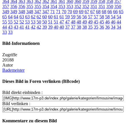
364
364
363
363
362
362
361
361
360
360
359
359
358
358
357
357
356
356
355
355
354
354
353
353
352
352
351
351
350
350
349
349
348
348
347
347
71
71
70
70
69
69
67
67
68
68
66
66
65
65
64
64
63
63
62
62
60
60
61
61
59
59
56
56
57
57
58
58
54
54
55
55
52
52
53
53
50
50
51
51
47
47
48
48
49
49
45
45
46
46
44
44
43
43
41
41
42
42
39
39
40
40
37
37
38
38
35
35
36
36
34
34
33
33
Bild-Informationen
Zugriffe
20188
Autor
Bademeister
Dieses Bild in Foren verlinken (BBcode)
Bild direkt einbinden :
Bild verlinken :
Kommentare zu diesem Bild