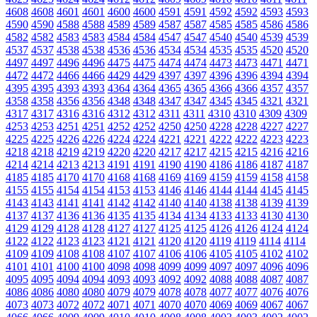
4608
4608
4601
4601
4600
4600
4591
4591
4592
4592
4593
4593
4590
4590
4588
4588
4589
4589
4587
4587
4585
4585
4586
4586
4582
4582
4583
4583
4584
4584
4547
4547
4540
4540
4539
4539
4537
4537
4538
4538
4536
4536
4534
4534
4535
4535
4520
4520
4497
4497
4496
4496
4475
4475
4474
4474
4473
4473
4471
4471
4472
4472
4466
4466
4429
4429
4397
4397
4396
4396
4394
4394
4395
4395
4393
4393
4364
4364
4365
4365
4366
4366
4357
4357
4358
4358
4356
4356
4348
4348
4347
4347
4345
4345
4321
4321
4317
4317
4316
4316
4312
4312
4311
4311
4310
4310
4309
4309
4253
4253
4251
4251
4252
4252
4250
4250
4228
4228
4227
4227
4225
4225
4226
4226
4224
4224
4221
4221
4222
4222
4223
4223
4218
4218
4219
4219
4220
4220
4217
4217
4215
4215
4216
4216
4214
4214
4213
4213
4191
4191
4190
4190
4186
4186
4187
4187
4185
4185
4170
4170
4168
4168
4169
4169
4159
4159
4158
4158
4155
4155
4154
4154
4153
4153
4146
4146
4144
4144
4145
4145
4143
4143
4141
4141
4142
4142
4140
4140
4138
4138
4139
4139
4137
4137
4136
4136
4135
4135
4134
4134
4133
4133
4130
4130
4129
4129
4128
4128
4127
4127
4125
4125
4126
4126
4124
4124
4122
4122
4123
4123
4121
4121
4120
4120
4119
4119
4114
4114
4109
4109
4108
4108
4107
4107
4106
4106
4105
4105
4102
4102
4101
4101
4100
4100
4098
4098
4099
4099
4097
4097
4096
4096
4095
4095
4094
4094
4093
4093
4092
4092
4088
4088
4087
4087
4086
4086
4080
4080
4079
4079
4078
4078
4077
4077
4076
4076
4073
4073
4072
4072
4071
4071
4070
4070
4069
4069
4067
4067