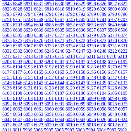
6848
6848
6831
6831
6830
6830
6829
6829
6826
6826
6827
6827
6828
6828
6821
6821
6818
6818
6819
6819
6820
6820
6800
6800
6793
6793
6794
6794
6791
6791
6792
6792
6789
6789
6790
6790
6751
6751
6748
6748
6747
6747
6745
6745
6741
6741
6707
6707
6703
6703
6694
6694
6685
6685
6652
6652
6653
6653
6640
6640
6638
6638
6639
6639
6635
6635
6636
6636
6637
6637
6506
6506
6505
6505
6380
6380
6377
6377
6378
6378
6379
6379
6374
6374
6375
6375
6376
6376
6371
6371
6372
6372
6373
6373
6370
6370
6369
6369
6367
6367
6333
6333
6334
6334
6330
6330
6331
6331
6332
6332
6309
6309
6246
6246
6247
6247
6248
6248
6222
6222
6217
6217
6218
6218
6215
6215
6213
6213
6211
6211
6210
6210
6203
6203
6202
6202
6201
6201
6197
6197
6198
6198
6195
6195
6194
6194
6193
6193
6192
6192
6190
6190
6183
6183
6179
6179
6177
6177
6165
6165
6163
6163
6158
6158
6156
6156
6157
6157
6155
6155
6154
6154
6152
6152
6149
6149
6148
6148
6147
6147
6146
6146
6145
6145
6144
6144
6143
6143
6139
6139
6137
6137
6136
6136
6131
6131
6128
6128
6129
6129
6127
6127
6126
6126
6108
6108
6109
6109
6107
6107
6106
6106
6104
6104
6105
6105
6102
6102
6103
6103
6101
6101
6100
6100
6099
6099
6098
6098
6092
6092
6093
6093
6091
6091
6089
6089
6090
6090
6075
6075
6062
6062
6061
6061
6060
6060
6059
6059
6058
6058
6057
6057
6054
6054
6053
6053
6051
6051
6050
6050
6049
6049
6048
6048
6047
6047
6046
6046
6044
6044
6043
6043
6026
6026
6024
6024
6022
6022
6023
6023
6020
6020
6019
6019
6018
6018
6012
6012
6011
6011
5986
5986
5985
5985
5983
5983
5984
5984
5982
5982