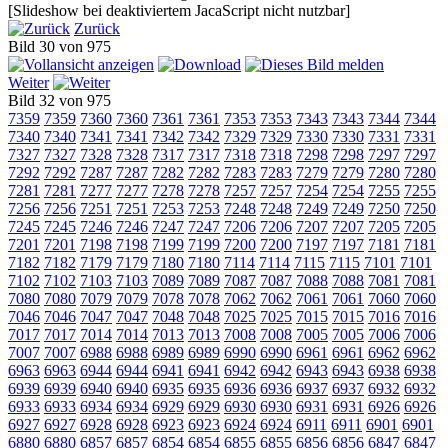
[Slideshow bei deaktiviertem JacaScript nicht nutzbar]
Zurück
Bild 30 von 975
Weiter
Bild 32 von 975
7359
7359
7360
7360
7361
7361
7353
7353
7343
7343
7344
7344
7340
7340
7341
7341
7342
7342
7329
7329
7330
7330
7331
7331
7327
7327
7328
7328
7317
7317
7318
7318
7298
7298
7297
7297
7292
7292
7287
7287
7282
7282
7283
7283
7279
7279
7280
7280
7281
7281
7277
7277
7278
7278
7257
7257
7254
7254
7255
7255
7256
7256
7251
7251
7253
7253
7248
7248
7249
7249
7250
7250
7245
7245
7246
7246
7247
7247
7206
7206
7207
7207
7205
7205
7201
7201
7198
7198
7199
7199
7200
7200
7197
7197
7181
7181
7182
7182
7179
7179
7180
7180
7114
7114
7115
7115
7101
7101
7102
7102
7103
7103
7089
7089
7087
7087
7088
7088
7081
7081
7080
7080
7079
7079
7078
7078
7062
7062
7061
7061
7060
7060
7046
7046
7047
7047
7048
7048
7025
7025
7015
7015
7016
7016
7017
7017
7014
7014
7013
7013
7008
7008
7005
7005
7006
7006
7007
7007
6988
6988
6989
6989
6990
6990
6961
6961
6962
6962
6963
6963
6944
6944
6941
6941
6942
6942
6943
6943
6938
6938
6939
6939
6940
6940
6935
6935
6936
6936
6937
6937
6932
6932
6933
6933
6934
6934
6929
6929
6930
6930
6931
6931
6926
6926
6927
6927
6928
6928
6923
6923
6924
6924
6911
6911
6901
6901
6880
6880
6857
6857
6854
6854
6855
6855
6856
6856
6847
6847