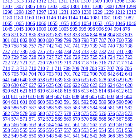
1313
1313
1312
1312
1311
1311
1310
1310
1309
1309
1308
1308
1307
1307
1305
1305
1303
1303
1301
1301
1300
1300
1299
1299
1298
1298
1297
1297
1231
1231
1230
1230
1229
1229
1212
1212
1180
1180
1160
1160
1146
1146
1144
1144
1081
1081
1082
1082
1065
1065
1066
1066
1055
1055
1054
1054
1053
1053
1046
1046
1045
1045
1009
1009
1005
1005
995
995
996
996
994
994
876
876
871
871
836
836
835
835
833
833
834
834
804
804
803
803
801
801
802
802
800
800
799
799
798
798
787
787
760
760
759
759
758
758
757
757
742
742
741
741
739
739
740
740
738
738
737
737
736
736
735
735
734
734
733
733
732
732
731
731
730
730
729
729
728
728
727
727
726
726
725
725
724
724
723
723
722
722
721
721
720
720
719
719
718
718
716
716
717
717
714
714
713
713
710
710
711
711
709
709
708
708
707
707
706
706
705
705
704
704
703
703
701
701
702
702
700
700
642
642
641
641
640
640
638
638
639
639
636
636
635
635
628
628
629
629
630
630
627
627
625
625
626
626
622
622
623
623
624
624
620
620
621
621
619
619
618
618
615
615
613
613
614
614
612
612
611
611
610
610
609
609
607
607
608
608
605
605
603
603
604
604
601
601
600
600
593
593
591
591
592
592
589
589
590
590
586
586
587
587
588
588
585
585
583
583
584
584
581
581
582
582
579
579
580
580
577
577
578
578
575
575
576
576
573
573
574
574
571
571
572
572
569
569
570
570
568
568
567
567
565
565
566
566
563
563
564
564
561
561
562
562
559
559
560
560
558
558
555
555
556
556
557
557
553
553
554
554
551
551
552
552
549
549
550
550
548
548
541
541
542
542
366
366
365
365