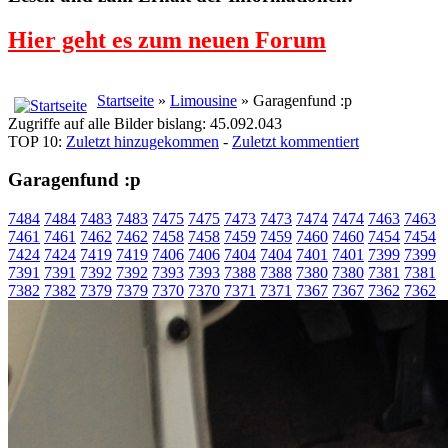
Hier geht es zum neuen Forum
Startseite
»
Limousine
» Garagenfund :p
Zugriffe auf alle Bilder bislang: 45.092.043
TOP 10:
Zuletzt hinzugekommen
-
Zuletzt kommentiert
Garagenfund :p
7484
7484
7483
7483
7475
7475
7473
7473
7474
7474
7463
7463
7461
7461
7462
7462
7458
7458
7459
7459
7460
7460
7454
7454
7424
7424
7419
7419
7406
7406
7404
7404
7401
7401
7399
7399
7391
7391
7392
7392
7393
7393
7388
7388
7380
7380
7381
7381
7382
7382
7379
7379
7370
7370
7371
7371
7367
7367
7362
7362