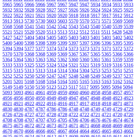
5965
5965
5966
5966
5967
5967
5947
5947
5934
5934
5933
5933
5932
5932
5928
5928
5927
5927
5926
5926
5924
5924
5925
5925
5922
5922
5921
5921
5920
5920
5918
5918
5917
5917
5912
5912
5913
5913
5730
5730
5603
5603
5570
5570
5571
5571
5569
5569
5568
5568
5541
5541
5542
5542
5543
5543
5540
5540
5539
5539
5521
5521
5520
5520
5513
5513
5512
5512
5511
5511
5428
5428
5427
5427
5404
5404
5405
5405
5403
5403
5401
5401
5402
5402
5400
5400
5398
5398
5399
5399
5397
5397
5396
5396
5395
5395
5394
5394
5377
5377
5374
5374
5373
5373
5371
5371
5372
5372
5370
5370
5368
5368
5369
5369
5367
5367
5365
5365
5366
5366
5364
5364
5363
5363
5362
5362
5360
5360
5361
5361
5359
5359
5333
5333
5325
5325
5324
5324
5321
5321
5319
5319
5316
5316
5315
5315
5313
5313
5314
5314
5304
5304
5253
5253
5251
5251
5252
5252
5250
5250
5247
5247
5248
5248
5249
5249
5237
5237
5201
5201
5168
5168
5164
5164
5165
5165
5163
5163
5162
5162
5149
5149
5150
5150
5123
5123
5117
5117
5095
5095
5094
5094
5093
5093
4961
4961
4959
4959
4960
4960
4958
4958
4957
4957
4956
4956
4950
4950
4949
4949
4947
4947
4948
4948
4923
4923
4921
4921
4922
4922
4916
4916
4917
4917
4918
4918
4871
4871
4830
4830
4787
4787
4786
4786
4748
4748
4749
4749
4729
4729
4726
4726
4727
4727
4728
4728
4722
4722
4721
4721
4720
4720
4708
4708
4707
4707
4705
4705
4706
4706
4676
4676
4674
4674
4675
4675
4672
4672
4673
4673
4671
4671
4668
4668
4669
4669
4670
4670
4666
4666
4667
4667
4664
4664
4665
4665
4663
4663
4625
4625
4624
4624
4612
4612
4609
4609
4610
4610
4611
4611