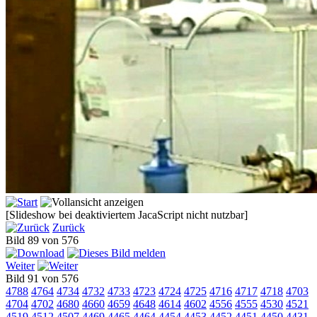
[Slideshow bei deaktiviertem JacaScript nicht nutzbar]
Zurück
Bild 89 von 576
Weiter
Bild 91 von 576
4788
4764
4734
4732
4733
4723
4724
4725
4716
4717
4718
4703
4704
4702
4680
4660
4659
4648
4614
4602
4556
4555
4530
4521
4519
4512
4507
4469
4465
4464
4454
4453
4452
4451
4450
4431