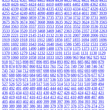
4428
4426
4425
4424
4411
4410
4409
4401
4402
4386
4362
4361
4342
4339
4338
4337
4336
4335
4332
4333
4334
4327
4326
4325
4255
4254
4249
4091
4090
4089
4015
4013
4014
4011
3987
3939
3936
3937
3860
3859
3736
3735
3733
3734
3732
3730
3731
3695
3675
3676
3674
3667
3668
3666
3635
3622
3623
3624
3578
3565
3564
3563
3556
3557
3555
3553
3554
3551
3552
3550
3536
3532
3533
3534
3520
3519
3468
3469
3467
2363
2356
2357
2358
2263
2220
2221
2219
2145
2143
2132
2130
2131
2007
2008
2006
1921
1919
1920
1918
1911
1912
1885
1856
1857
1855
1694
1695
1696
1691
1692
1693
1643
1642
1640
1641
1586
1585
1532
1531
1505
1503
1493
1491
1490
1489
1488
1376
1374
1375
1373
1371
1372
1370
1365
1279
1242
1232
1223
1191
1151
1141
1131
1130
1129
1079
1060
1059
1058
1034
1033
1025
1006
963
964
962
925
922
918
917
915
898
897
896
895
894
893
892
891
885
882
880
879
878
874
870
867
860
832
831
761
752
751
749
750
748
746
747
745
743
744
712
699
697
698
694
695
696
691
692
693
689
690
687
688
686
683
684
685
681
682
678
679
680
675
676
677
673
674
672
670
671
539
538
537
536
535
534
533
531
530
529
528
527
526
525
524
518
517
516
515
514
513
512
511
510
509
494
493
492
491
490
489
488
445
444
443
442
441
440
439
438
437
436
435
434
433
432
431
430
429
427
426
425
424
423
422
421
420
419
418
417
416
415
414
413
412
411
410
409
408
407
406
405
404
403
402
401
400
399
398
397
396
395
394
393
392
391
390
389
388
387
386
381
380
379
378
377
376
375
276
274
275