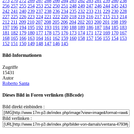
273
270
272
269
267
268
266
264
265
262
263
261
259
260
258
256
257
255
254
253
252
250
251
248
249
247
246
244
245
243
242
241
240
239
237
238
236
234
235
232
233
231
229
230
228
227
225
226
223
224
221
222
220
218
219
216
217
215
213
214
212
211
209
210
207
208
205
206
204
202
203
200
201
198
199
197
196
194
195
192
193
191
190
188
189
186
187
184
185
183
181
182
179
180
177
178
175
176
173
174
171
172
169
170
167
168
165
166
163
164
161
162
159
160
158
157
156
155
154
153
152
151
150
149
148
147
146
145
Bild-Informationen
Zugriffe
15431
Autor
Roberto Santa
Dieses Bild in Foren verlinken (BBcode)
Bild direkt einbinden :
Bild verlinken :