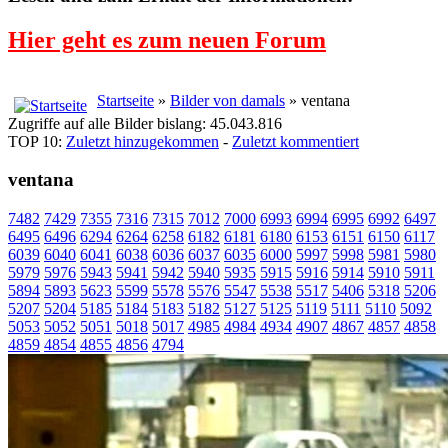
Hier geht es zum neuen Forum
Startseite
»
Bilder von damals
» ventana
Zugriffe auf alle Bilder bislang: 45.043.816
TOP 10:
Zuletzt hinzugekommen
-
Zuletzt kommentiert
ventana
7482
7429
7355
7316
7315
7012
7000
6993
6994
6995
6992
6497
6495
6496
6294
6264
6258
6182
6181
6180
6153
6151
6150
6117
6039
6040
6041
6038
6036
6037
6035
6000
5997
5998
5981
5980
5979
5976
5943
5941
5942
5940
5935
5915
5916
5914
5910
5911
5894
5893
5623
5599
5578
5576
5547
5538
5517
5406
5318
5206
5207
5204
5185
5184
5183
5182
5127
5125
5119
5111
5110
5092
5053
5052
5051
5018
5017
4985
4984
4934
4907
4867
4857
4858
4859
4854
4855
4856
4794