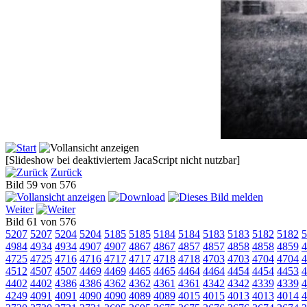
[Slideshow bei deaktiviertem JacaScript nicht nutzbar]
Zurück
Bild 59 von 576
Weiter
Bild 61 von 576
5207
5207
5204
5204
5185
5185
5184
5184
5183
5183
5182
5182
5
4984
4934
4934
4907
4907
4867
4867
4857
4857
4858
4858
4859
4
4725
4725
4716
4716
4717
4717
4718
4718
4703
4703
4704
4704
4
4512
4507
4507
4469
4469
4465
4465
4464
4464
4454
4454
4453
4
4402
4402
4386
4386
4362
4362
4361
4361
4342
4342
4339
4339
4
4249
4091
4091
4090
4090
4089
4089
4015
4015
4013
4013
4014
4