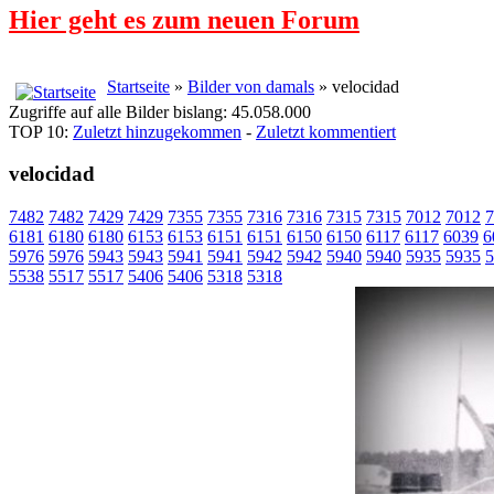
Hier geht es zum neuen Forum
Startseite
»
Bilder von damals
» velocidad
Zugriffe auf alle Bilder bislang: 45.058.000
TOP 10:
Zuletzt hinzugekommen
-
Zuletzt kommentiert
velocidad
7482
7482
7429
7429
7355
7355
7316
7316
7315
7315
7012
7012
7
6181
6180
6180
6153
6153
6151
6151
6150
6150
6117
6117
6039
6
5976
5976
5943
5943
5941
5941
5942
5942
5940
5940
5935
5935
5
5538
5517
5517
5406
5406
5318
5318