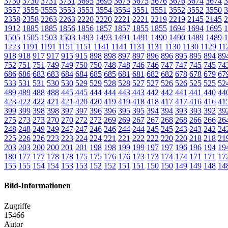
3730
3730
3731
3731
3695
3695
3675
3675
3676
3676
3674
3674
3
3557
3555
3555
3553
3553
3554
3554
3551
3551
3552
3552
3550
3
2358
2358
2263
2263
2220
2220
2221
2221
2219
2219
2145
2145
2
1912
1885
1885
1856
1856
1857
1857
1855
1855
1694
1694
1695
1
1505
1505
1503
1503
1493
1493
1491
1491
1490
1490
1489
1489
1
1223
1191
1191
1151
1151
1141
1141
1131
1131
1130
1130
1129
11
918
918
917
917
915
915
898
898
897
897
896
896
895
895
894
89
752
751
751
749
749
750
750
748
748
746
746
747
747
745
745
74
686
686
683
683
684
684
685
685
681
681
682
682
678
678
679
67
533
531
531
530
530
529
529
528
528
527
527
526
526
525
525
52
489
489
488
488
445
445
444
444
443
443
442
442
441
441
440
44
423
422
422
421
421
420
420
419
419
418
418
417
417
416
416
41
399
399
398
398
397
397
396
396
395
395
394
394
393
393
392
39
275
273
273
270
270
272
272
269
269
267
267
268
268
266
266
26
248
248
249
249
247
247
246
246
244
244
245
245
243
243
242
24
225
226
226
223
223
224
224
221
221
222
222
220
220
218
218
21
203
203
200
200
201
201
198
198
199
199
197
197
196
196
194
19
180
177
177
178
178
175
175
176
176
173
173
174
174
171
171
17
155
155
154
154
153
153
152
152
151
151
150
150
149
149
148
14
Bild-Informationen
Zugriffe
15466
Autor