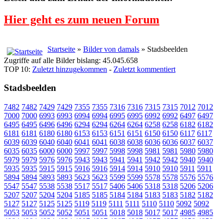
Hier geht es zum neuen Forum
Startseite
»
Bilder von damals
» Stadsbeelden
Zugriffe auf alle Bilder bislang: 45.045.658
TOP 10:
Zuletzt hinzugekommen
-
Zuletzt kommentiert
Stadsbeelden
7482
7482
7429
7429
7355
7355
7316
7316
7315
7315
7012
7012
7000
7000
6993
6993
6994
6994
6995
6995
6992
6992
6497
6497
6495
6495
6496
6496
6294
6294
6264
6264
6258
6258
6182
6182
6181
6181
6180
6180
6153
6153
6151
6151
6150
6150
6117
6117
6039
6039
6040
6040
6041
6041
6038
6038
6036
6036
6037
6037
6035
6035
6000
6000
5997
5997
5998
5998
5981
5981
5980
5980
5979
5979
5976
5976
5943
5943
5941
5941
5942
5942
5940
5940
5935
5935
5915
5915
5916
5916
5914
5914
5910
5910
5911
5911
5894
5894
5893
5893
5623
5623
5599
5599
5578
5578
5576
5576
5547
5547
5538
5538
5517
5517
5406
5406
5318
5318
5206
5206
5207
5207
5204
5204
5185
5185
5184
5184
5183
5183
5182
5182
5127
5127
5125
5125
5119
5119
5111
5111
5110
5110
5092
5092
5053
5053
5052
5052
5051
5051
5018
5018
5017
5017
4985
4985