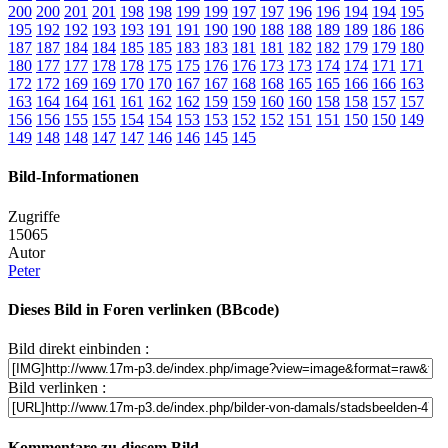
200
200
201
201
198
198
199
199
197
197
196
196
194
194
195
195
192
192
193
193
191
191
190
190
188
188
189
189
186
186
187
187
184
184
185
185
183
183
181
181
182
182
179
179
180
180
177
177
178
178
175
175
176
176
173
173
174
174
171
171
172
172
169
169
170
170
167
167
168
168
165
165
166
166
163
163
164
164
161
161
162
162
159
159
160
160
158
158
157
157
156
156
155
155
154
154
153
153
152
152
151
151
150
150
149
149
148
148
147
147
146
146
145
145
Bild-Informationen
Zugriffe
15065
Autor
Peter
Dieses Bild in Foren verlinken (BBcode)
Bild direkt einbinden :
Bild verlinken :
Kommentare zu diesem Bild