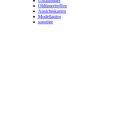
Unfallbilder
Oldtimertreffen
Ansichtskarten
Modellautos
sonstige