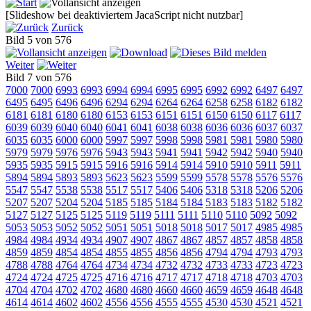
[Slideshow bei deaktiviertem JacaScript nicht nutzbar]
Zurück
Bild 5 von 576
Weiter
Bild 7 von 576
7000
7000
6993
6993
6994
6994
6995
6995
6992
6992
6497
6497
6495
6495
6496
6496
6294
6294
6264
6264
6258
6258
6182
6182
6181
6181
6180
6180
6153
6153
6151
6151
6150
6150
6117
6117
6039
6039
6040
6040
6041
6041
6038
6038
6036
6036
6037
6037
6035
6035
6000
6000
5997
5997
5998
5998
5981
5981
5980
5980
5979
5979
5976
5976
5943
5943
5941
5941
5942
5942
5940
5940
5935
5935
5915
5915
5916
5916
5914
5914
5910
5910
5911
5911
5894
5894
5893
5893
5623
5623
5599
5599
5578
5578
5576
5576
5547
5547
5538
5538
5517
5517
5406
5406
5318
5318
5206
5206
5207
5207
5204
5204
5185
5185
5184
5184
5183
5183
5182
5182
5127
5127
5125
5125
5119
5119
5111
5111
5110
5110
5092
5092
5053
5053
5052
5052
5051
5051
5018
5018
5017
5017
4985
4985
4984
4984
4934
4934
4907
4907
4867
4867
4857
4857
4858
4858
4859
4859
4854
4854
4855
4855
4856
4856
4794
4794
4793
4793
4788
4788
4764
4764
4734
4734
4732
4732
4733
4733
4723
4723
4724
4724
4725
4725
4716
4716
4717
4717
4718
4718
4703
4703
4704
4704
4702
4702
4680
4680
4660
4660
4659
4659
4648
4648
4614
4614
4602
4602
4556
4556
4555
4555
4530
4530
4521
4521