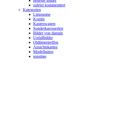
neueste Bilder
zuletzt kommentiert
Kategorien
Limousine
Kombi
Kastenwagen
Sonderkarosserien
Bilder von damals
Unfallbilder
Oldtimertreffen
Ansichtskarten
Modellautos
sonstige