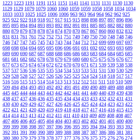
1223
1223
1191
1191
1151
1151
1141
1141
1131
1131
1130
1130
1129
1129
1079
1079
1060
1060
1059
1059
1058
1058
1034
1034
1033
1033
1025
1025
1006
1006
963
963
964
964
962
962
925
925
922
922
918
918
917
917
915
915
898
898
897
897
896
896
895
895
894
894
893
893
892
892
891
891
885
885
882
882
880
880
879
879
878
878
874
874
870
870
867
867
860
860
832
832
831
831
761
761
752
752
751
751
749
749
750
750
748
748
746
746
747
747
745
745
743
743
744
744
712
712
699
699
697
697
698
698
694
694
695
695
696
696
691
691
692
692
693
693
689
689
690
690
687
687
688
688
686
686
683
683
684
684
685
685
681
681
682
682
678
678
679
679
680
680
675
675
676
676
677
677
673
673
674
674
672
672
670
670
671
671
539
539
538
538
537
537
536
536
535
535
534
534
533
533
531
531
530
530
529
529
528
528
527
527
526
526
525
525
524
524
518
518
517
517
516
516
515
515
514
514
513
513
512
512
511
511
510
510
509
509
494
494
493
493
492
492
491
491
490
490
489
489
488
488
445
445
444
444
443
443
442
442
441
441
440
440
439
439
438
438
437
437
436
436
435
435
434
434
433
433
432
432
431
431
430
430
429
429
427
427
426
426
425
425
424
424
423
423
422
422
421
421
420
420
419
419
418
418
417
417
416
416
415
415
414
414
413
413
412
412
411
411
410
410
409
409
408
408
407
407
406
406
405
405
404
404
403
403
402
402
401
401
400
400
399
399
398
398
397
397
396
396
395
395
394
394
393
393
392
392
391
391
390
390
389
389
388
388
387
387
386
386
381
381
380
380
379
379
378
378
377
377
376
376
375
375
276
276
274