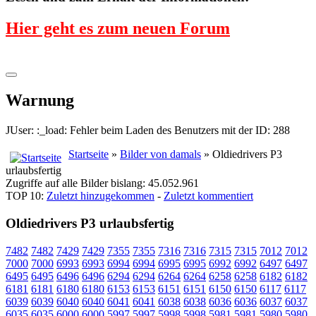
Hier geht es zum neuen Forum
Warnung
JUser: :_load: Fehler beim Laden des Benutzers mit der ID: 288
Startseite
»
Bilder von damals
» Oldiedrivers P3
urlaubsfertig
Zugriffe auf alle Bilder bislang: 45.052.961
TOP 10:
Zuletzt hinzugekommen
-
Zuletzt kommentiert
Oldiedrivers P3 urlaubsfertig
7482
7482
7429
7429
7355
7355
7316
7316
7315
7315
7012
7012
7000
7000
6993
6993
6994
6994
6995
6995
6992
6992
6497
6497
6495
6495
6496
6496
6294
6294
6264
6264
6258
6258
6182
6182
6181
6181
6180
6180
6153
6153
6151
6151
6150
6150
6117
6117
6039
6039
6040
6040
6041
6041
6038
6038
6036
6036
6037
6037
6035
6035
6000
6000
5997
5997
5998
5998
5981
5981
5980
5980