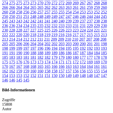
274
275
275
273
273
270
270
272
272
269
269
267
267
268
268
266
266
264
264
265
265
262
262
263
263
261
261
259
259
260
260
258
258
256
256
257
257
255
255
254
254
253
253
252
252
250
250
251
251
248
248
249
249
247
247
246
246
244
244
245
245
243
243
242
242
241
241
240
240
239
239
237
237
238
238
236
236
234
234
235
235
232
232
233
233
231
231
229
229
230
230
228
228
227
227
225
225
226
226
223
223
224
224
221
221
222
222
220
220
218
218
219
219
216
216
217
217
215
215
213
213
214
214
212
212
211
211
209
209
210
210
207
207
208
208
205
205
206
206
204
204
202
202
203
203
200
200
201
201
198
198
199
199
197
197
196
196
194
194
195
195
192
192
193
193
191
191
190
190
188
188
189
189
186
186
187
187
184
184
185
185
183
183
181
181
182
182
179
179
180
180
177
177
178
178
175
175
176
176
173
173
174
174
171
171
172
172
169
169
170
170
167
167
168
168
165
165
166
166
163
163
164
164
161
161
162
162
159
159
160
160
158
158
157
157
156
156
155
155
154
154
153
153
152
152
151
151
150
150
149
149
148
148
147
147
146
146
145
145
Bild-Informationen
Zugriffe
15808
Autor