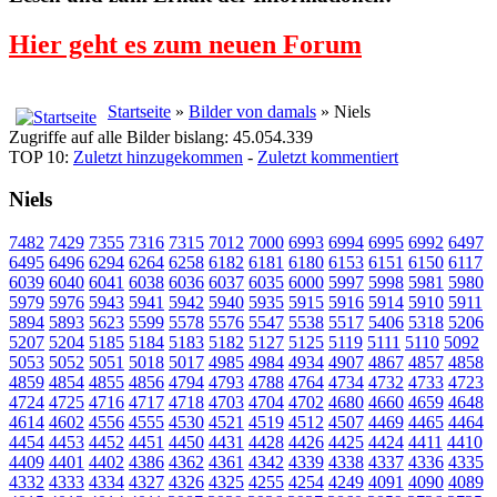
Hier geht es zum neuen Forum
Startseite
»
Bilder von damals
» Niels
Zugriffe auf alle Bilder bislang: 45.054.339
TOP 10:
Zuletzt hinzugekommen
-
Zuletzt kommentiert
Niels
7482
7429
7355
7316
7315
7012
7000
6993
6994
6995
6992
6497
6495
6496
6294
6264
6258
6182
6181
6180
6153
6151
6150
6117
6039
6040
6041
6038
6036
6037
6035
6000
5997
5998
5981
5980
5979
5976
5943
5941
5942
5940
5935
5915
5916
5914
5910
5911
5894
5893
5623
5599
5578
5576
5547
5538
5517
5406
5318
5206
5207
5204
5185
5184
5183
5182
5127
5125
5119
5111
5110
5092
5053
5052
5051
5018
5017
4985
4984
4934
4907
4867
4857
4858
4859
4854
4855
4856
4794
4793
4788
4764
4734
4732
4733
4723
4724
4725
4716
4717
4718
4703
4704
4702
4680
4660
4659
4648
4614
4602
4556
4555
4530
4521
4519
4512
4507
4469
4465
4464
4454
4453
4452
4451
4450
4431
4428
4426
4425
4424
4411
4410
4409
4401
4402
4386
4362
4361
4342
4339
4338
4337
4336
4335
4332
4333
4334
4327
4326
4325
4255
4254
4249
4091
4090
4089