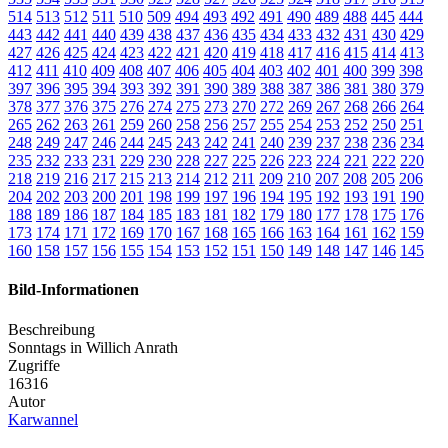
514
513
512
511
510
509
494
493
492
491
490
489
488
445
444
443
442
441
440
439
438
437
436
435
434
433
432
431
430
429
427
426
425
424
423
422
421
420
419
418
417
416
415
414
413
412
411
410
409
408
407
406
405
404
403
402
401
400
399
398
397
396
395
394
393
392
391
390
389
388
387
386
381
380
379
378
377
376
375
276
274
275
273
270
272
269
267
268
266
264
265
262
263
261
259
260
258
256
257
255
254
253
252
250
251
248
249
247
246
244
245
243
242
241
240
239
237
238
236
234
235
232
233
231
229
230
228
227
225
226
223
224
221
222
220
218
219
216
217
215
213
214
212
211
209
210
207
208
205
206
204
202
203
200
201
198
199
197
196
194
195
192
193
191
190
188
189
186
187
184
185
183
181
182
179
180
177
178
175
176
173
174
171
172
169
170
167
168
165
166
163
164
161
162
159
160
158
157
156
155
154
153
152
151
150
149
148
147
146
145
Bild-Informationen
Beschreibung
Sonntags in Willich Anrath
Zugriffe
16316
Autor
Karwannel