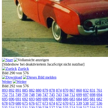
[Slideshow bei deaktiviertem JacaScript nicht nutzbar]
Zurück
Bild 290 von 576
Weiter
Bild 292 von 576
893
892
891
885
882
880
879
878
874
870
867
860
832
831
761
752
751
749
750
748
746
747
745
743
744
712
699
697
698
694
695
696
691
692
693
689
690
687
688
686
683
684
685
681
682
678
679
680
675
676
677
673
674
672
670
671
539
538
537
536
535
534
533
531
530
529
528
527
526
525
524
518
517
516
515