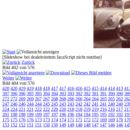
[Slideshow bei deaktiviertem JacaScript nicht nutzbar]
Zurück
Bild 402 von 576
Weiter
Bild 404 von 576
420
420
419
419
418
418
417
417
416
416
415
415
414
414
413
41
397
396
396
395
395
394
394
393
393
392
392
391
391
390
390
38
272
272
269
269
267
267
268
268
266
266
264
264
265
265
262
26
247
246
246
244
244
245
245
243
243
242
242
241
241
240
240
23
224
224
221
221
222
222
220
220
218
218
219
219
216
216
217
21
201
198
198
199
199
197
197
196
196
194
194
195
195
192
192
19
175
175
176
176
173
173
174
174
171
171
172
172
169
169
170
17
153
152
152
151
151
150
150
149
149
148
148
147
147
146
146
14