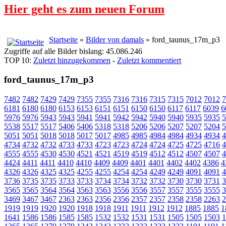
Hier geht es zum neuen Forum
Startseite
»
Bilder von damals
» ford_taunus_17m_p3
Zugriffe auf alle Bilder bislang: 45.086.246
TOP 10:
Zuletzt hinzugekommen
-
Zuletzt kommentiert
ford_taunus_17m_p3
7482
7482
7429
7429
7355
7355
7316
7316
7315
7315
7012
7012
7
6181
6180
6180
6153
6153
6151
6151
6150
6150
6117
6117
6039
6
5976
5976
5943
5943
5941
5941
5942
5942
5940
5940
5935
5935
5
5538
5517
5517
5406
5406
5318
5318
5206
5206
5207
5207
5204
5
5051
5051
5018
5018
5017
5017
4985
4985
4984
4984
4934
4934
4
4734
4732
4732
4733
4733
4723
4723
4724
4724
4725
4725
4716
4
4555
4555
4530
4530
4521
4521
4519
4519
4512
4512
4507
4507
4
4424
4411
4411
4410
4410
4409
4409
4401
4401
4402
4402
4386
4
4326
4326
4325
4325
4255
4255
4254
4254
4249
4249
4091
4091
4
3736
3735
3735
3733
3733
3734
3734
3732
3732
3730
3730
3731
3
3565
3565
3564
3564
3563
3563
3556
3556
3557
3557
3555
3555
3
3469
3467
3467
2363
2363
2356
2356
2357
2357
2358
2358
2263
2
1919
1919
1920
1920
1918
1918
1911
1911
1912
1912
1885
1885
1
1641
1586
1586
1585
1585
1532
1532
1531
1531
1505
1505
1503
1