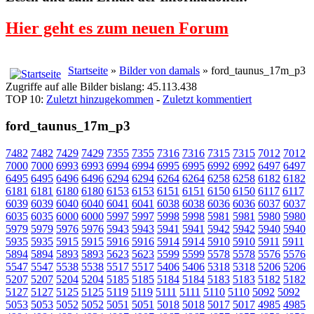
Hier geht es zum neuen Forum
Startseite
»
Bilder von damals
» ford_taunus_17m_p3
Zugriffe auf alle Bilder bislang: 45.113.438
TOP 10:
Zuletzt hinzugekommen
-
Zuletzt kommentiert
ford_taunus_17m_p3
7482
7482
7429
7429
7355
7355
7316
7316
7315
7315
7012
7012
7000
7000
6993
6993
6994
6994
6995
6995
6992
6992
6497
6497
6495
6495
6496
6496
6294
6294
6264
6264
6258
6258
6182
6182
6181
6181
6180
6180
6153
6153
6151
6151
6150
6150
6117
6117
6039
6039
6040
6040
6041
6041
6038
6038
6036
6036
6037
6037
6035
6035
6000
6000
5997
5997
5998
5998
5981
5981
5980
5980
5979
5979
5976
5976
5943
5943
5941
5941
5942
5942
5940
5940
5935
5935
5915
5915
5916
5916
5914
5914
5910
5910
5911
5911
5894
5894
5893
5893
5623
5623
5599
5599
5578
5578
5576
5576
5547
5547
5538
5538
5517
5517
5406
5406
5318
5318
5206
5206
5207
5207
5204
5204
5185
5185
5184
5184
5183
5183
5182
5182
5127
5127
5125
5125
5119
5119
5111
5111
5110
5110
5092
5092
5053
5053
5052
5052
5051
5051
5018
5018
5017
5017
4985
4985