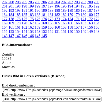
207
208
208
205
205
206
206
204
204
202
202
203
203
200
200
201
201
198
198
199
199
197
197
196
196
194
194
195
195
192
192
193
193
191
191
190
190
188
188
189
189
186
186
187
187
184
184
185
185
183
183
181
181
182
182
179
179
180
180
177
177
178
178
175
175
176
176
173
173
174
174
171
171
172
172
169
169
170
170
167
167
168
168
165
165
166
166
163
163
164
164
161
161
162
162
159
159
160
160
158
158
157
157
156
156
155
155
154
154
153
153
152
152
151
151
150
150
149
149
148
148
147
147
146
146
145
145
Bild-Informationen
Zugriffe
15584
Autor
Matthias
Dieses Bild in Foren verlinken (BBcode)
Bild direkt einbinden :
Bild verlinken :