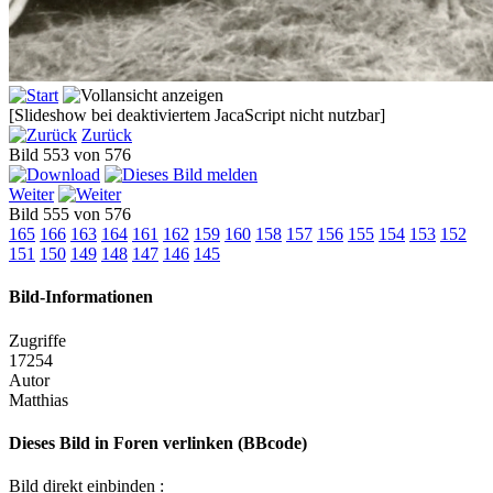
[Slideshow bei deaktiviertem JacaScript nicht nutzbar]
Zurück
Bild 553 von 576
Weiter
Bild 555 von 576
165
166
163
164
161
162
159
160
158
157
156
155
154
153
152
151
150
149
148
147
146
145
Bild-Informationen
Zugriffe
17254
Autor
Matthias
Dieses Bild in Foren verlinken (BBcode)
Bild direkt einbinden :