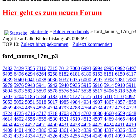
Hier geht es zum neuen Forum
Startseite
»
Bilder von damals
» ford_taunus_17m_p3
Zugriffe auf alle Bilder bislang: 45.096.691
TOP 10:
Zuletzt hinzugekommen
-
Zuletzt kommentiert
ford_taunus_17m_p3
7482
7429
7355
7316
7315
7012
7000
6993
6994
6995
6992
6497
6495
6496
6294
6264
6258
6182
6181
6180
6153
6151
6150
6117
6039
6040
6041
6038
6036
6037
6035
6000
5997
5998
5981
5980
5979
5976
5943
5941
5942
5940
5935
5915
5916
5914
5910
5911
5894
5893
5623
5599
5578
5576
5547
5538
5517
5406
5318
5206
5207
5204
5185
5184
5183
5182
5127
5125
5119
5111
5110
5092
5053
5052
5051
5018
5017
4985
4984
4934
4907
4867
4857
4858
4859
4854
4855
4856
4794
4793
4788
4764
4734
4732
4733
4723
4724
4725
4716
4717
4718
4703
4704
4702
4680
4660
4659
4648
4614
4602
4556
4555
4530
4521
4519
4512
4507
4469
4465
4464
4454
4453
4452
4451
4450
4431
4428
4426
4425
4424
4411
4410
4409
4401
4402
4386
4362
4361
4342
4339
4338
4337
4336
4335
4332
4333
4334
4327
4326
4325
4255
4254
4249
4091
4090
4089