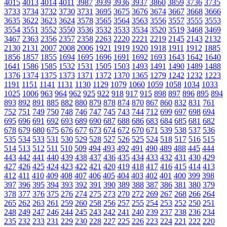
4015
4013
4014
4011
3987
3939
3936
3937
3860
3859
3736
3735
3733
3734
3732
3730
3731
3695
3675
3676
3674
3667
3668
3666
3635
3622
3623
3624
3578
3565
3564
3563
3556
3557
3555
3553
3554
3551
3552
3550
3536
3532
3533
3534
3520
3519
3468
3469
3467
2363
2356
2357
2358
2263
2220
2221
2219
2145
2143
2132
2130
2131
2007
2008
2006
1921
1919
1920
1918
1911
1912
1885
1856
1857
1855
1694
1695
1696
1691
1692
1693
1643
1642
1640
1641
1586
1585
1532
1531
1505
1503
1493
1491
1490
1489
1488
1376
1374
1375
1373
1371
1372
1370
1365
1279
1242
1232
1223
1191
1151
1141
1131
1130
1129
1079
1060
1059
1058
1034
1033
1025
1006
963
964
962
925
922
918
917
915
898
897
896
895
894
893
892
891
885
882
880
879
878
874
870
867
860
832
831
761
752
751
749
750
748
746
747
745
743
744
712
699
697
698
694
695
696
691
692
693
689
690
687
688
686
683
684
685
681
682
678
679
680
675
676
677
673
674
672
670
671
539
538
537
536
535
534
533
531
530
529
528
527
526
525
524
518
517
516
515
514
513
512
511
510
509
494
493
492
491
490
489
488
445
444
443
442
441
440
439
438
437
436
435
434
433
432
431
430
429
427
426
425
424
423
422
421
420
419
418
417
416
415
414
413
412
411
410
409
408
407
406
405
404
403
402
401
400
399
398
397
396
395
394
393
392
391
390
389
388
387
386
381
380
379
378
377
376
375
276
274
275
273
270
272
269
267
268
266
264
265
262
263
261
259
260
258
256
257
255
254
253
252
250
251
248
249
247
246
244
245
243
242
241
240
239
237
238
236
234
235
232
233
231
229
230
228
227
225
226
223
224
221
222
220