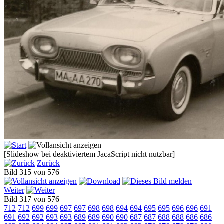
[Slideshow bei deaktiviertem JacaScript nicht nutzbar]
Zurück
Bild 315 von 576
Weiter
Bild 317 von 576
712
712
699
699
697
697
698
698
694
694
695
695
696
696
691
691
692
692
693
693
689
689
690
690
687
687
688
688
686
686