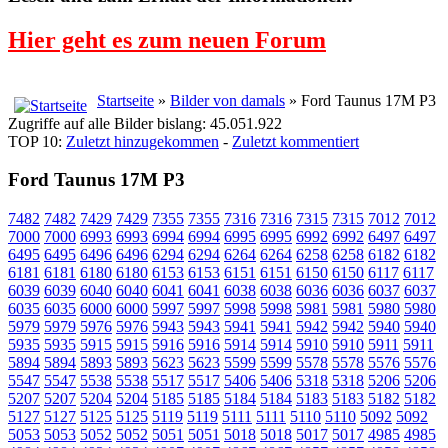
Hier geht es zum neuen Forum
Startseite
»
Bilder von damals
» Ford Taunus 17M P3
Zugriffe auf alle Bilder bislang: 45.051.922
TOP 10:
Zuletzt hinzugekommen
-
Zuletzt kommentiert
Ford Taunus 17M P3
7482
7482
7429
7429
7355
7355
7316
7316
7315
7315
7012
7012
7000
7000
6993
6993
6994
6994
6995
6995
6992
6992
6497
6497
6495
6495
6496
6496
6294
6294
6264
6264
6258
6258
6182
6182
6181
6181
6180
6180
6153
6153
6151
6151
6150
6150
6117
6117
6039
6039
6040
6040
6041
6041
6038
6038
6036
6036
6037
6037
6035
6035
6000
6000
5997
5997
5998
5998
5981
5981
5980
5980
5979
5979
5976
5976
5943
5943
5941
5941
5942
5942
5940
5940
5935
5935
5915
5915
5916
5916
5914
5914
5910
5910
5911
5911
5894
5894
5893
5893
5623
5623
5599
5599
5578
5578
5576
5576
5547
5547
5538
5538
5517
5517
5406
5406
5318
5318
5206
5206
5207
5207
5204
5204
5185
5185
5184
5184
5183
5183
5182
5182
5127
5127
5125
5125
5119
5119
5111
5111
5110
5110
5092
5092
5053
5053
5052
5052
5051
5051
5018
5018
5017
5017
4985
4985