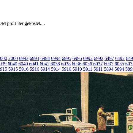
DM pro Liter gekostet....
000
7000
6993
6993
6994
6994
6995
6995
6992
6992
6497
6497
649
039
6040
6040
6041
6041
6038
6038
6036
6036
6037
6037
6035
603
915
5915
5916
5916
5914
5914
5910
5910
5911
5911
5894
5894
589