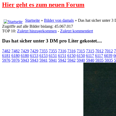
Hier geht es zum neuen Forum
Startseite
»
Bilder von damals
» Das hat sicher unter 3 
Zugriffe auf alle Bilder bislang: 45.067.017
TOP 10:
Zuletzt hinzugekommen
-
Zuletzt kommentiert
Das hat sicher unter 3 DM pro Liter gekostet....
7482
7482
7429
7429
7355
7355
7316
7316
7315
7315
7012
7012
7
6181
6180
6180
6153
6153
6151
6151
6150
6150
6117
6117
6039
6
5976
5976
5943
5943
5941
5941
5942
5942
5940
5940
5935
5935
5