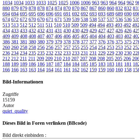
1034
1034
1033
1033
1025
1025
1006
1006
963
963
964
964
962
9
880
879
879
878
878
874
874
870
870
867
867
860
860
832
832
83
694
694
695
695
696
696
691
691
692
692
693
693
689
689
690
69
674
672
672
670
670
671
671
539
539
538
538
537
537
536
536
53
513
513
512
512
511
511
510
510
509
509
494
494
493
493
492
49
434
433
433
432
432
431
431
430
430
429
429
427
427
426
426
42
409
409
408
408
407
407
406
406
405
405
404
404
403
403
402
40
386
381
381
380
380
379
379
378
378
377
377
376
376
375
375
27
260
260
258
258
256
256
257
257
255
255
254
254
253
253
252
25
236
234
234
235
235
232
232
233
233
231
231
229
229
230
230
22
212
212
211
211
209
209
210
210
207
207
208
208
205
205
206
20
188
189
189
186
186
187
187
184
184
185
185
183
183
181
181
18
166
166
163
163
164
164
161
161
162
162
159
159
160
160
158
15
Bild-Informationen
Zugriffe
15159
Autor
quiet_quality
Dieses Bild in Foren verlinken (BBcode)
Bild direkt einbinden :