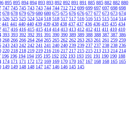
96
895
895
894
894
893
893
892
892
891
891
885
885
882
882
880
7
747
745
745
743
743
744
744
712
712
699
699
697
697
698
698
2
678
678
679
679
680
680
675
675
676
676
677
677
673
673
674
6
526
525
525
524
524
518
518
517
517
516
516
515
515
514
514
2
441
441
440
440
439
439
438
438
437
437
436
436
435
435
434
7
417
416
416
415
415
414
414
413
413
412
412
411
411
410
410
4
393
393
392
392
391
391
390
390
389
389
388
388
387
387
386
8
268
266
266
264
264
265
265
262
262
263
263
261
261
259
259
5
243
243
242
242
241
241
240
240
239
239
237
237
238
238
236
0
220
218
218
219
219
216
216
217
217
215
215
213
213
214
214
7
196
196
194
194
195
195
192
192
193
193
191
191
190
190
188
4
174
171
171
172
172
169
169
170
170
167
167
168
168
165
165
0
149
149
148
148
147
147
146
146
145
145