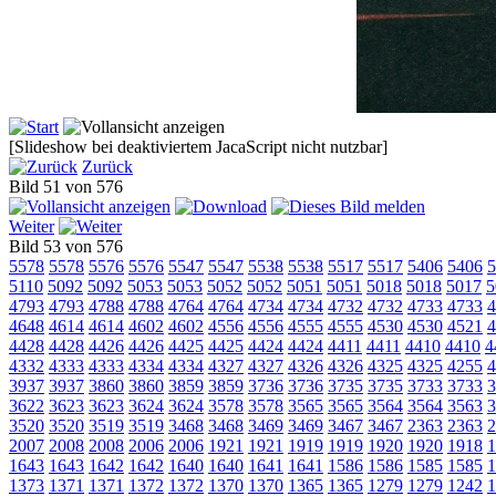
[Slideshow bei deaktiviertem JacaScript nicht nutzbar]
Zurück
Bild 51 von 576
Weiter
Bild 53 von 576
5578
5578
5576
5576
5547
5547
5538
5538
5517
5517
5406
5406
5
5110
5092
5092
5053
5053
5052
5052
5051
5051
5018
5018
5017
5
4793
4793
4788
4788
4764
4764
4734
4734
4732
4732
4733
4733
4
4648
4614
4614
4602
4602
4556
4556
4555
4555
4530
4530
4521
4
4428
4428
4426
4426
4425
4425
4424
4424
4411
4411
4410
4410
4
4332
4333
4333
4334
4334
4327
4327
4326
4326
4325
4325
4255
4
3937
3937
3860
3860
3859
3859
3736
3736
3735
3735
3733
3733
3
3622
3623
3623
3624
3624
3578
3578
3565
3565
3564
3564
3563
3
3520
3520
3519
3519
3468
3468
3469
3469
3467
3467
2363
2363
2
2007
2008
2008
2006
2006
1921
1921
1919
1919
1920
1920
1918
1
1643
1643
1642
1642
1640
1640
1641
1641
1586
1586
1585
1585
1
1373
1371
1371
1372
1372
1370
1370
1365
1365
1279
1279
1242
1