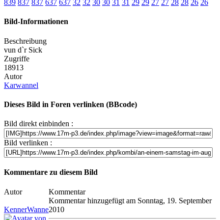
839
837
837
637
637
32
32
30
30
31
31
29
29
27
27
28
28
26
26
Bild-Informationen
Beschreibung
vun d`r Sick
Zugriffe
18913
Autor
Karwannel
Dieses Bild in Foren verlinken (BBcode)
Bild direkt einbinden :
Bild verlinken :
Kommentare zu diesem Bild
Autor
Kommentar
Kommentar hinzugefügt am Sonntag, 19. September
KennerWanne
2010