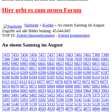
Hier geht es zum neuen Forum
Startseite
»
Kombi
» An einem Samstag im August
Zugriffe auf alle Bilder bislang: 45.044.845
TOP 10:
Zuletzt hinzugekommen
-
Zuletzt kommentiert
An einem Samstag im August
7455
7455
7456
7456
7457
7457
7403
7403
7402
7402
7389
7389
7390
7390
7352
7352
7351
7351
7058
7058
7059
7059
6981
6981
6982
6982
6983
6983
6841
6841
6822
6822
6823
6823
6815
6815
6816
6816
6817
6817
6590
6590
6591
6591
6592
6592
6221
6221
6214
6214
6209
6209
6208
6208
6205
6205
6189
6189
6187
6187
6186
6186
6184
6184
6185
6185
6162
6162
6160
6160
6114
6114
6115
6115
6113
6113
6077
6077
6076
6076
6072
6072
6073
6073
6070
6070
6071
6071
6069
6069
6068
6068
6067
6067
6063
6063
6064
6064
6065
6065
6033
6033
6032
6032
5964
5964
5963
5963
5491
5491
5492
5492
5452
5452
5451
5451
5376
5376
5375
5375
5205
5205
5203
5203
5202
5202
5196
5196
5142
5142
5141
5141
5140
5140
5139
5139
5133
5133
5132
5132
5131
5131
5129
5129
5128
5128
4919
4919
4920
4920
4879
4879
4872
4872
4866
4866