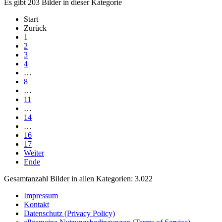
Es gibt 203 Bilder in dieser Kategorie
Start
Zurück
1
2
3
4
…
8
…
11
…
14
…
16
17
Weiter
Ende
Gesamtanzahl Bilder in allen Kategorien: 3.022
Impressum
Kontakt
Datenschutz (Privacy Policy)