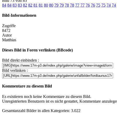
Bild 73 von 85
84
84
83
83
82
82
81
81
80
80
79
79
78
78
77
77
76
76
75
75
74
74
Bild-Informationen
Zugriffe
8472
Autor
Matthias
Dieses Bild in Foren verlinken (BBcode)
Bild direkt einbinden :
Bild verlinken :
Kommentare zu diesem Bild
Es existieren noch keine Kommentare zu diesem Bild.
Unregistrierten Benutzern ist es nicht gestattet, Kommentare anzulegen.
Gesamtanzahl Bilder in allen Kategorien: 3.022