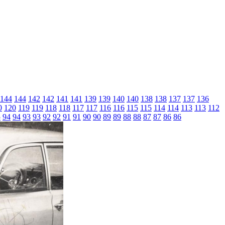
144
144
142
142
141
141
139
139
140
140
138
138
137
137
136
0
120
119
119
118
118
117
117
116
116
115
115
114
114
113
113
112
5
94
94
93
93
92
92
91
91
90
90
89
89
88
88
87
87
86
86