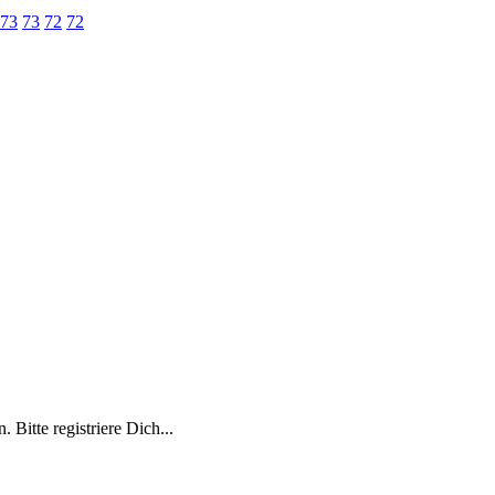
73
73
72
72
 Bitte registriere Dich...