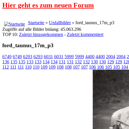
Hier geht es zum neuen Forum
Startseite
»
Unfallbilder
» ford_taunus_17m_p3
Zugriffe auf alle Bilder bislang: 45.063.296
TOP 10:
Zuletzt hinzugekommen
-
Zuletzt kommentiert
ford_taunus_17m_p3
6749
6749
6293
6293
6031
6031
5999
5999
4400
4400
2004
2004
2
136
135
135
133
133
134
134
131
131
132
132
130
130
129
129
12
112
111
111
110
110
109
109
108
108
107
107
106
106
105
105
104