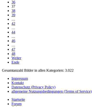
36
37
38
39
…
42
…
44
…
46
…
47
48
Weiter
Ende
Gesamtanzahl Bilder in allen Kategorien: 3.022
Impressum
Kontakt
Datenschutz (Privacy Policy)
allgemeine Nutzungsbedingungen (Terms of Service)
Startseite
Forum