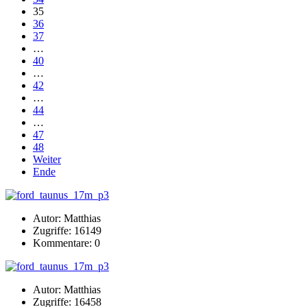
35
36
37
…
40
…
42
…
44
…
47
48
Weiter
Ende
Autor: Matthias
Zugriffe: 16149
Kommentare: 0
Autor: Matthias
Zugriffe: 16458