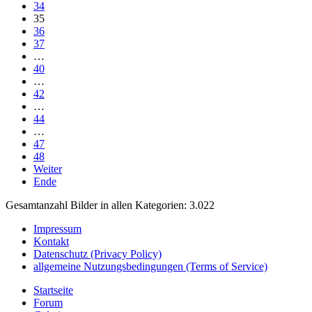
34
35
36
37
…
40
…
42
…
44
…
47
48
Weiter
Ende
Gesamtanzahl Bilder in allen Kategorien: 3.022
Impressum
Kontakt
Datenschutz (Privacy Policy)
allgemeine Nutzungsbedingungen (Terms of Service)
Startseite
Forum