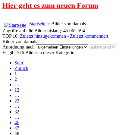
Hier geht es zum neuen Forum
Startseite
» Bilder von damals
Zugriffe auf alle Bilder bislang: 45.062.594
TOP 10:
Zuletzt hinzugekommen
-
Zuletzt kommentiert
Bilder von damals
Anordnung nach
Es gibt 576 Bilder in dieser Kategorie
Start
Zurück
1
2
…
12
…
22
…
32
…
46
47
48