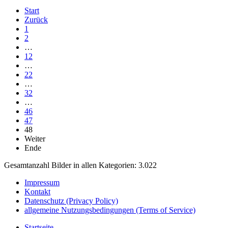
Start
Zurück
1
2
…
12
…
22
…
32
…
46
47
48
Weiter
Ende
Gesamtanzahl Bilder in allen Kategorien: 3.022
Impressum
Kontakt
Datenschutz (Privacy Policy)
allgemeine Nutzungsbedingungen (Terms of Service)
Startseite