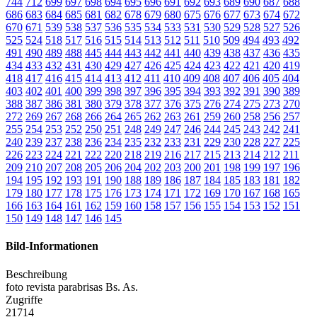
744
712
699
697
698
694
695
696
691
692
693
689
690
687
688
686
683
684
685
681
682
678
679
680
675
676
677
673
674
672
670
671
539
538
537
536
535
534
533
531
530
529
528
527
526
525
524
518
517
516
515
514
513
512
511
510
509
494
493
492
491
490
489
488
445
444
443
442
441
440
439
438
437
436
435
434
433
432
431
430
429
427
426
425
424
423
422
421
420
419
418
417
416
415
414
413
412
411
410
409
408
407
406
405
404
403
402
401
400
399
398
397
396
395
394
393
392
391
390
389
388
387
386
381
380
379
378
377
376
375
276
274
275
273
270
272
269
267
268
266
264
265
262
263
261
259
260
258
256
257
255
254
253
252
250
251
248
249
247
246
244
245
243
242
241
240
239
237
238
236
234
235
232
233
231
229
230
228
227
225
226
223
224
221
222
220
218
219
216
217
215
213
214
212
211
209
210
207
208
205
206
204
202
203
200
201
198
199
197
196
194
195
192
193
191
190
188
189
186
187
184
185
183
181
182
179
180
177
178
175
176
173
174
171
172
169
170
167
168
165
166
163
164
161
162
159
160
158
157
156
155
154
153
152
151
150
149
148
147
146
145
Bild-Informationen
Beschreibung
foto revista parabrisas Bs. As.
Zugriffe
21714