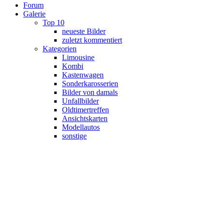
Forum
Galerie
Top 10
neueste Bilder
zuletzt kommentiert
Kategorien
Limousine
Kombi
Kastenwagen
Sonderkarosserien
Bilder von damals
Unfallbilder
Oldtimertreffen
Ansichtskarten
Modellautos
sonstige