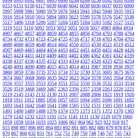
6994
6995
6992
6497
6495
6496
6294
6264
6258
6182
6181
6180
6153
6151
6150
6117
6039
6040
6041
6038
6036
6037
6035
6000
5997
5998
5981
5980
5979
5976
5943
5941
5942
5940
5935
5915
5916
5914
5910
5911
5894
5893
5623
5599
5578
5576
5547
5538
5517
5406
5318
5206
5207
5204
5185
5184
5183
5182
5127
5125
5119
5111
5110
5092
5053
5052
5051
5018
5017
4985
4984
4934
4907
4867
4857
4858
4859
4854
4855
4856
4794
4793
4788
4764
4734
4732
4733
4723
4724
4725
4716
4717
4718
4703
4704
4702
4680
4660
4659
4648
4614
4602
4556
4555
4530
4521
4519
4512
4507
4469
4465
4464
4454
4453
4452
4451
4450
4431
4428
4426
4425
4424
4411
4410
4409
4401
4402
4386
4362
4361
4342
4339
4338
4337
4336
4335
4332
4333
4334
4327
4326
4325
4255
4254
4249
4091
4090
4089
4015
4013
4014
4011
3987
3939
3936
3937
3860
3859
3736
3735
3733
3734
3732
3730
3731
3695
3675
3676
3674
3667
3668
3666
3635
3622
3623
3624
3578
3565
3564
3563
3556
3557
3555
3553
3554
3551
3552
3550
3536
3532
3533
3534
3520
3519
3468
3469
3467
2363
2356
2357
2358
2263
2220
2221
2219
2145
2143
2132
2130
2131
2007
2008
2006
1921
1919
1920
1918
1911
1912
1885
1856
1857
1855
1694
1695
1696
1691
1692
1693
1643
1642
1640
1641
1586
1585
1532
1531
1505
1503
1493
1491
1490
1489
1488
1376
1374
1375
1373
1371
1372
1370
1365
1279
1242
1232
1223
1191
1151
1141
1131
1130
1129
1079
1060
1059
1058
1034
1033
1025
1006
963
964
962
925
922
918
917
915
898
897
896
895
894
893
892
891
885
882
880
879
878
874
870
867
860
832
831
761
752
751
749
750
748
746
747
745
743