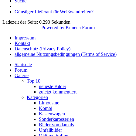
Suche
Günstiger Lieferant für Weißwandreifen?
Ladezeit der Seite: 0.290 Sekunden
Powered by
Kunena Forum
Impressum
Kontakt
Datenschutz (Privacy Policy)
allgemeine Nutzungsbedingungen (Terms of Service)
Startseite
Forum
Galerie
Top 10
neueste Bilder
zuletzt kommentiert
Kategorien
Limousine
Kombi
Kastenwagen
Sonderkarosserien
Bilder von damals
Unfallbilder
Oldtimertreffen