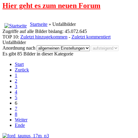
Hier geht es zum neuen Forum
Startseite
» Unfallbilder
Zugriffe auf alle Bilder bislang: 45.072.645
TOP 10:
Zuletzt hinzugekommen
-
Zuletzt kommentiert
Unfallbilder
Anordnung nach
Es gibt 85 Bilder in dieser Kategorie
Start
Zurück
1
2
3
4
5
6
7
8
Weiter
Ende