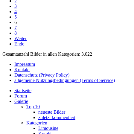
2
3
4
5
6
7
8
Weiter
Ende
Gesamtanzahl Bilder in allen Kategorien: 3.022
Impressum
Kontakt
Datenschutz (Privacy Policy)
allgemeine Nutzungsbedingungen (Terms of Service)
Startseite
Forum
Galerie
Top 10
neueste Bilder
zuletzt kommentiert
Kategorien
Limousine
Kombi