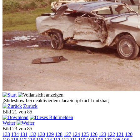
[Slideshow bei deaktiviertem JacaScript nicht nutzbar]
Zurück
Bild 21 von 85
Weiter
Bild 23 von 85
133
134
131
132
130
129
128
127
124
125
126
123
122
121
120
119
118
117
116
115
114
113
112
111
110
109
108
107
106
105