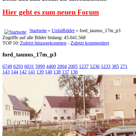
Hier geht es zum neuen Forum
Startseite
»
Unfallbilder
» ford_taunus_17m_p3
Zugriffe auf alle Bilder bislang: 45.041.568
TOP 10:
Zuletzt hinzugekommen
-
Zuletzt kommentiert
ford_taunus_17m_p3
6749
6293
6031
5999
4400
2004
2005
1237
1236
1233
385
271
143
144
142
141
139
140
138
137
136