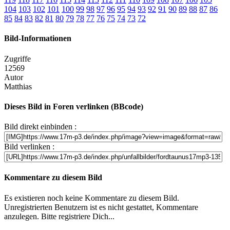
104
103
102
101
100
99
98
97
96
95
94
93
92
91
90
89
88
87
86
85
84
83
82
81
80
79
78
77
76
75
74
73
72
Bild-Informationen
Zugriffe
12569
Autor
Matthias
Dieses Bild in Foren verlinken (BBcode)
Bild direkt einbinden :
Bild verlinken :
Kommentare zu diesem Bild
Es existieren noch keine Kommentare zu diesem Bild.
Unregistrierten Benutzern ist es nicht gestattet, Kommentare
anzulegen. Bitte registriere Dich...