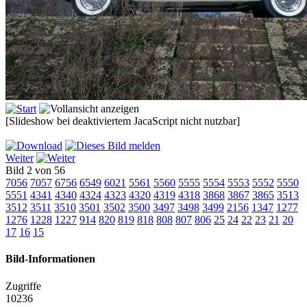
[Slideshow bei deaktiviertem JacaScript nicht nutzbar]
Weiter
Bild 2 von 56
7056
7057
6756
6549
6021
5561
5560
5555
5554
5553
5552
5550
5551
4341
4340
4324
4323
4320
4319
4318
3868
3867
3865
3513
3512
3511
3510
3501
3502
3500
3497
3498
3499
2156
1347
1277
1276
1228
1227
914
820
819
818
808
807
806
25
24
22
23
21
20
17
16
15
Bild-Informationen
Zugriffe
10236