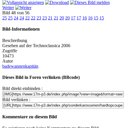
Weiter
Bild 48 von 56
25
25
24
24
22
22
23
23
21
21
20
20
17
17
16
16
15
15
Bild-Informationen
Beschreibung
Gesehen auf der Technoclassica 2006
Zugriffe
10473
Autor
badewannenkapitän
Dieses Bild in Foren verlinken (BBcode)
Bild direkt einbinden :
Bild verlinken :
Kommentare zu diesem Bild