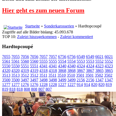
Hier geht es zum neuen Forum
Startseite
»
Sonderkarosserien
» Hardtopcoupé
Zugriffe auf alle Bilder bislang: 45.093.678
TOP 10:
Zuletzt hinzugekommen
-
Zuletzt kommentiert
Hardtopcoupé
7055
7055
7056
7056
7057
7057
6756
6756
6549
6549
6021
6021
5561
5561
5560
5560
5555
5555
5554
5554
5553
5553
5552
5552
5550
5550
5551
5551
4341
4341
4340
4340
4324
4324
4323
4323
4320
4320
4319
4319
4318
4318
3868
3868
3867
3867
3865
3865
3513
3513
3512
3512
3511
3511
3510
3510
3501
3501
3502
3502
3500
3500
3497
3497
3498
3498
3499
3499
2156
2156
1347
1347
1277
1277
1276
1276
1228
1228
1227
1227
914
914
820
820
819
819
818
818
808
808
807
807