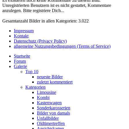
Es existieren noch keine Kommentare zu diesem Bild.
Unregistrierten Benutzern ist es nicht gestattet, Kommentare
anzulegen. Bitte registriere Dich...
Gesamtanzahl Bilder in allen Kategorien: 3.022
Impressum
Kontakt
Datenschutz (Privacy Policy)
allgemeine Nutzungsbedingungen (Terms of Service)
Startseite
Forum
Galerie
Top 10
neueste Bilder
zuletzt kommentiert
Kategorien
Limousine
Kombi
Kastenwagen
Sonderkarosserien
Bilder von damals
Unfallbilder
Oldtimertreffen
Ansichtskarten