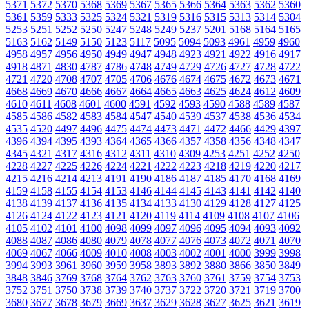
5371
5372
5370
5368
5369
5367
5365
5366
5364
5363
5362
5360
5361
5359
5333
5325
5324
5321
5319
5316
5315
5313
5314
5304
5253
5251
5252
5250
5247
5248
5249
5237
5201
5168
5164
5165
5163
5162
5149
5150
5123
5117
5095
5094
5093
4961
4959
4960
4958
4957
4956
4950
4949
4947
4948
4923
4921
4922
4916
4917
4918
4871
4830
4787
4786
4748
4749
4729
4726
4727
4728
4722
4721
4720
4708
4707
4705
4706
4676
4674
4675
4672
4673
4671
4668
4669
4670
4666
4667
4664
4665
4663
4625
4624
4612
4609
4610
4611
4608
4601
4600
4591
4592
4593
4590
4588
4589
4587
4585
4586
4582
4583
4584
4547
4540
4539
4537
4538
4536
4534
4535
4520
4497
4496
4475
4474
4473
4471
4472
4466
4429
4397
4396
4394
4395
4393
4364
4365
4366
4357
4358
4356
4348
4347
4345
4321
4317
4316
4312
4311
4310
4309
4253
4251
4252
4250
4228
4227
4225
4226
4224
4221
4222
4223
4218
4219
4220
4217
4215
4216
4214
4213
4191
4190
4186
4187
4185
4170
4168
4169
4159
4158
4155
4154
4153
4146
4144
4145
4143
4141
4142
4140
4138
4139
4137
4136
4135
4134
4133
4130
4129
4128
4127
4125
4126
4124
4122
4123
4121
4120
4119
4114
4109
4108
4107
4106
4105
4102
4101
4100
4098
4099
4097
4096
4095
4094
4093
4092
4088
4087
4086
4080
4079
4078
4077
4076
4073
4072
4071
4070
4069
4067
4066
4009
4010
4008
4003
4002
4001
4000
3999
3998
3994
3993
3961
3960
3959
3958
3893
3892
3880
3866
3850
3849
3848
3846
3769
3768
3764
3762
3763
3760
3761
3759
3754
3753
3752
3751
3750
3738
3739
3740
3737
3722
3720
3721
3719
3700
3680
3677
3678
3679
3669
3637
3629
3628
3627
3625
3621
3619