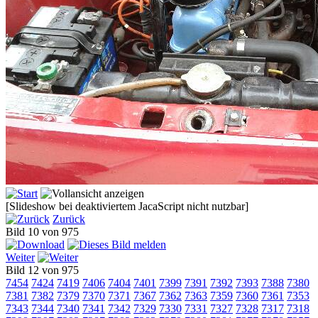
[Slideshow bei deaktiviertem JacaScript nicht nutzbar]
Zurück
Bild 10 von 975
Weiter
Bild 12 von 975
7454
7424
7419
7406
7404
7401
7399
7391
7392
7393
7388
7380
7381
7382
7379
7370
7371
7367
7362
7363
7359
7360
7361
7353
7343
7344
7340
7341
7342
7329
7330
7331
7327
7328
7317
7318