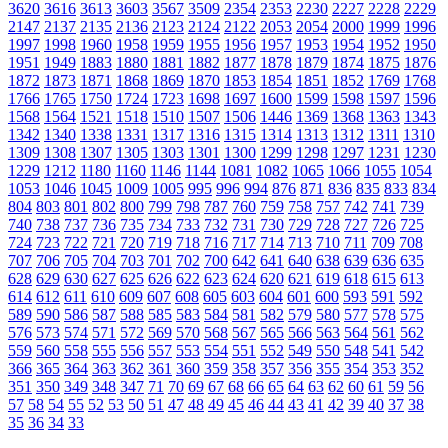
3620
3616
3613
3603
3567
3509
2354
2353
2230
2227
2228
2229
2147
2137
2135
2136
2123
2124
2122
2053
2054
2000
1999
1996
1997
1998
1960
1958
1959
1955
1956
1957
1953
1954
1952
1950
1951
1949
1883
1880
1881
1882
1877
1878
1879
1874
1875
1876
1872
1873
1871
1868
1869
1870
1853
1854
1851
1852
1769
1768
1766
1765
1750
1724
1723
1698
1697
1600
1599
1598
1597
1596
1568
1564
1521
1518
1510
1507
1506
1446
1369
1368
1363
1343
1342
1340
1338
1331
1317
1316
1315
1314
1313
1312
1311
1310
1309
1308
1307
1305
1303
1301
1300
1299
1298
1297
1231
1230
1229
1212
1180
1160
1146
1144
1081
1082
1065
1066
1055
1054
1053
1046
1045
1009
1005
995
996
994
876
871
836
835
833
834
804
803
801
802
800
799
798
787
760
759
758
757
742
741
739
740
738
737
736
735
734
733
732
731
730
729
728
727
726
725
724
723
722
721
720
719
718
716
717
714
713
710
711
709
708
707
706
705
704
703
701
702
700
642
641
640
638
639
636
635
628
629
630
627
625
626
622
623
624
620
621
619
618
615
613
614
612
611
610
609
607
608
605
603
604
601
600
593
591
592
589
590
586
587
588
585
583
584
581
582
579
580
577
578
575
576
573
574
571
572
569
570
568
567
565
566
563
564
561
562
559
560
558
555
556
557
553
554
551
552
549
550
548
541
542
366
365
364
363
362
361
360
359
358
357
356
355
354
353
352
351
350
349
348
347
71
70
69
67
68
66
65
64
63
62
60
61
59
56
57
58
54
55
52
53
50
51
47
48
49
45
46
44
43
41
42
39
40
37
38
35
36
34
33