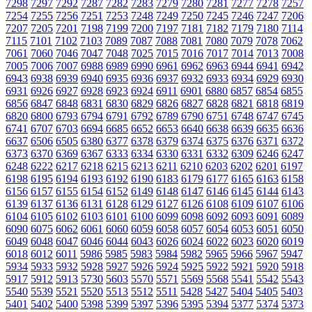
7298
7297
7292
7287
7282
7283
7279
7280
7281
7277
7278
7257
7254
7255
7256
7251
7253
7248
7249
7250
7245
7246
7247
7206
7207
7205
7201
7198
7199
7200
7197
7181
7182
7179
7180
7114
7115
7101
7102
7103
7089
7087
7088
7081
7080
7079
7078
7062
7061
7060
7046
7047
7048
7025
7015
7016
7017
7014
7013
7008
7005
7006
7007
6988
6989
6990
6961
6962
6963
6944
6941
6942
6943
6938
6939
6940
6935
6936
6937
6932
6933
6934
6929
6930
6931
6926
6927
6928
6923
6924
6911
6901
6880
6857
6854
6855
6856
6847
6848
6831
6830
6829
6826
6827
6828
6821
6818
6819
6820
6800
6793
6794
6791
6792
6789
6790
6751
6748
6747
6745
6741
6707
6703
6694
6685
6652
6653
6640
6638
6639
6635
6636
6637
6506
6505
6380
6377
6378
6379
6374
6375
6376
6371
6372
6373
6370
6369
6367
6333
6334
6330
6331
6332
6309
6246
6247
6248
6222
6217
6218
6215
6213
6211
6210
6203
6202
6201
6197
6198
6195
6194
6193
6192
6190
6183
6179
6177
6165
6163
6158
6156
6157
6155
6154
6152
6149
6148
6147
6146
6145
6144
6143
6139
6137
6136
6131
6128
6129
6127
6126
6108
6109
6107
6106
6104
6105
6102
6103
6101
6100
6099
6098
6092
6093
6091
6089
6090
6075
6062
6061
6060
6059
6058
6057
6054
6053
6051
6050
6049
6048
6047
6046
6044
6043
6026
6024
6022
6023
6020
6019
6018
6012
6011
5986
5985
5983
5984
5982
5965
5966
5967
5947
5934
5933
5932
5928
5927
5926
5924
5925
5922
5921
5920
5918
5917
5912
5913
5730
5603
5570
5571
5569
5568
5541
5542
5543
5540
5539
5521
5520
5513
5512
5511
5428
5427
5404
5405
5403
5401
5402
5400
5398
5399
5397
5396
5395
5394
5377
5374
5373