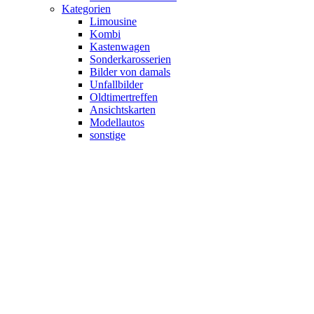
Kategorien
Limousine
Kombi
Kastenwagen
Sonderkarosserien
Bilder von damals
Unfallbilder
Oldtimertreffen
Ansichtskarten
Modellautos
sonstige