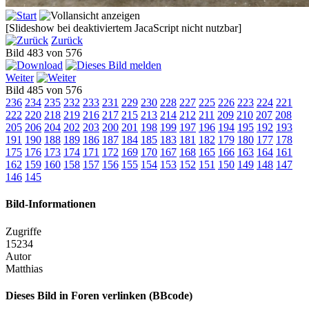
[Slideshow bei deaktiviertem JacaScript nicht nutzbar]
Zurück
Bild 483 von 576
Weiter
Bild 485 von 576
236
234
235
232
233
231
229
230
228
227
225
226
223
224
221
222
220
218
219
216
217
215
213
214
212
211
209
210
207
208
205
206
204
202
203
200
201
198
199
197
196
194
195
192
193
191
190
188
189
186
187
184
185
183
181
182
179
180
177
178
175
176
173
174
171
172
169
170
167
168
165
166
163
164
161
162
159
160
158
157
156
155
154
153
152
151
150
149
148
147
146
145
Bild-Informationen
Zugriffe
15234
Autor
Matthias
Dieses Bild in Foren verlinken (BBcode)