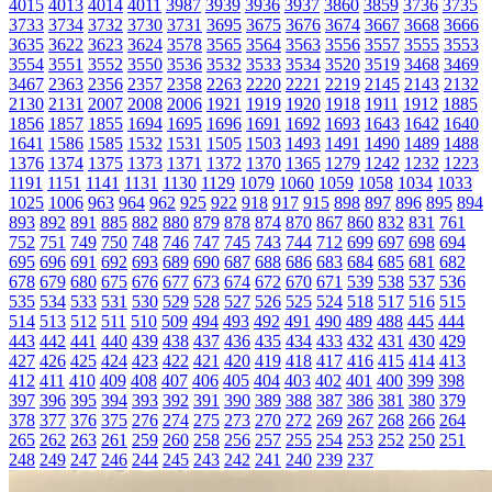
4015
4013
4014
4011
3987
3939
3936
3937
3860
3859
3736
3735
3733
3734
3732
3730
3731
3695
3675
3676
3674
3667
3668
3666
3635
3622
3623
3624
3578
3565
3564
3563
3556
3557
3555
3553
3554
3551
3552
3550
3536
3532
3533
3534
3520
3519
3468
3469
3467
2363
2356
2357
2358
2263
2220
2221
2219
2145
2143
2132
2130
2131
2007
2008
2006
1921
1919
1920
1918
1911
1912
1885
1856
1857
1855
1694
1695
1696
1691
1692
1693
1643
1642
1640
1641
1586
1585
1532
1531
1505
1503
1493
1491
1490
1489
1488
1376
1374
1375
1373
1371
1372
1370
1365
1279
1242
1232
1223
1191
1151
1141
1131
1130
1129
1079
1060
1059
1058
1034
1033
1025
1006
963
964
962
925
922
918
917
915
898
897
896
895
894
893
892
891
885
882
880
879
878
874
870
867
860
832
831
761
752
751
749
750
748
746
747
745
743
744
712
699
697
698
694
695
696
691
692
693
689
690
687
688
686
683
684
685
681
682
678
679
680
675
676
677
673
674
672
670
671
539
538
537
536
535
534
533
531
530
529
528
527
526
525
524
518
517
516
515
514
513
512
511
510
509
494
493
492
491
490
489
488
445
444
443
442
441
440
439
438
437
436
435
434
433
432
431
430
429
427
426
425
424
423
422
421
420
419
418
417
416
415
414
413
412
411
410
409
408
407
406
405
404
403
402
401
400
399
398
397
396
395
394
393
392
391
390
389
388
387
386
381
380
379
378
377
376
375
276
274
275
273
270
272
269
267
268
266
264
265
262
263
261
259
260
258
256
257
255
254
253
252
250
251
248
249
247
246
244
245
243
242
241
240
239
237