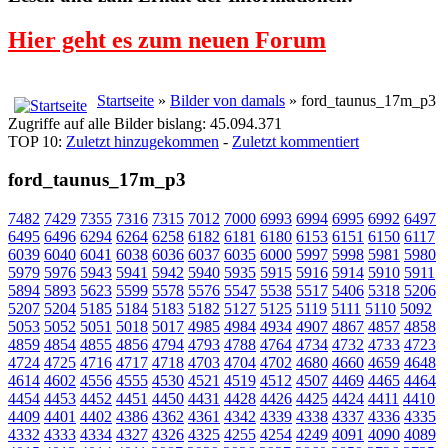
Hier geht es zum neuen Forum
Startseite
»
Bilder von damals
» ford_taunus_17m_p3
Zugriffe auf alle Bilder bislang: 45.094.371
TOP 10:
Zuletzt hinzugekommen
-
Zuletzt kommentiert
ford_taunus_17m_p3
7482
7429
7355
7316
7315
7012
7000
6993
6994
6995
6992
6497
6495
6496
6294
6264
6258
6182
6181
6180
6153
6151
6150
6117
6039
6040
6041
6038
6036
6037
6035
6000
5997
5998
5981
5980
5979
5976
5943
5941
5942
5940
5935
5915
5916
5914
5910
5911
5894
5893
5623
5599
5578
5576
5547
5538
5517
5406
5318
5206
5207
5204
5185
5184
5183
5182
5127
5125
5119
5111
5110
5092
5053
5052
5051
5018
5017
4985
4984
4934
4907
4867
4857
4858
4859
4854
4855
4856
4794
4793
4788
4764
4734
4732
4733
4723
4724
4725
4716
4717
4718
4703
4704
4702
4680
4660
4659
4648
4614
4602
4556
4555
4530
4521
4519
4512
4507
4469
4465
4464
4454
4453
4452
4451
4450
4431
4428
4426
4425
4424
4411
4410
4409
4401
4402
4386
4362
4361
4342
4339
4338
4337
4336
4335
4332
4333
4334
4327
4326
4325
4255
4254
4249
4091
4090
4089