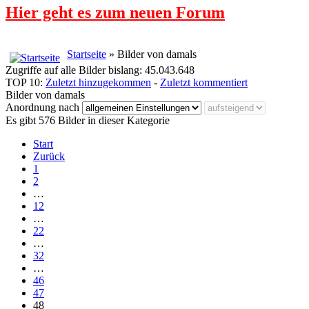
Hier geht es zum neuen Forum
Startseite
» Bilder von damals
Zugriffe auf alle Bilder bislang: 45.043.648
TOP 10:
Zuletzt hinzugekommen
-
Zuletzt kommentiert
Bilder von damals
Anordnung nach
Es gibt 576 Bilder in dieser Kategorie
Start
Zurück
1
2
…
12
…
22
…
32
…
46
47
48