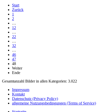
Start
Zurück
1
2
…
12
…
22
…
32
…
46
47
48
Weiter
Ende
Gesamtanzahl Bilder in allen Kategorien: 3.022
Impressum
Kontakt
Datenschutz (Privacy Policy)
allgemeine Nutzungsbedingungen (Terms of Service)
Startseite