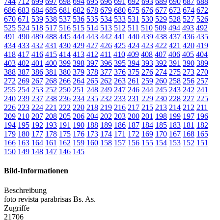
744
712
699
697
698
694
695
696
691
692
693
689
690
687
688
686
683
684
685
681
682
678
679
680
675
676
677
673
674
672
670
671
539
538
537
536
535
534
533
531
530
529
528
527
526
525
524
518
517
516
515
514
513
512
511
510
509
494
493
492
491
490
489
488
445
444
443
442
441
440
439
438
437
436
435
434
433
432
431
430
429
427
426
425
424
423
422
421
420
419
418
417
416
415
414
413
412
411
410
409
408
407
406
405
404
403
402
401
400
399
398
397
396
395
394
393
392
391
390
389
388
387
386
381
380
379
378
377
376
375
276
274
275
273
270
272
269
267
268
266
264
265
262
263
261
259
260
258
256
257
255
254
253
252
250
251
248
249
247
246
244
245
243
242
241
240
239
237
238
236
234
235
232
233
231
229
230
228
227
225
226
223
224
221
222
220
218
219
216
217
215
213
214
212
211
209
210
207
208
205
206
204
202
203
200
201
198
199
197
196
194
195
192
193
191
190
188
189
186
187
184
185
183
181
182
179
180
177
178
175
176
173
174
171
172
169
170
167
168
165
166
163
164
161
162
159
160
158
157
156
155
154
153
152
151
150
149
148
147
146
145
Bild-Informationen
Beschreibung
foto revista parabrisas Bs. As.
Zugriffe
21706