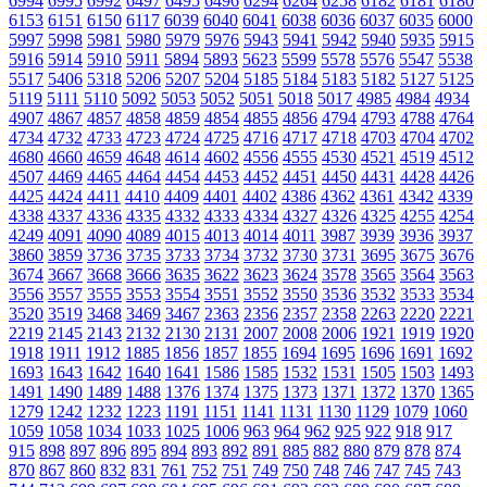
6994
6995
6992
6497
6495
6496
6294
6264
6258
6182
6181
6180
6153
6151
6150
6117
6039
6040
6041
6038
6036
6037
6035
6000
5997
5998
5981
5980
5979
5976
5943
5941
5942
5940
5935
5915
5916
5914
5910
5911
5894
5893
5623
5599
5578
5576
5547
5538
5517
5406
5318
5206
5207
5204
5185
5184
5183
5182
5127
5125
5119
5111
5110
5092
5053
5052
5051
5018
5017
4985
4984
4934
4907
4867
4857
4858
4859
4854
4855
4856
4794
4793
4788
4764
4734
4732
4733
4723
4724
4725
4716
4717
4718
4703
4704
4702
4680
4660
4659
4648
4614
4602
4556
4555
4530
4521
4519
4512
4507
4469
4465
4464
4454
4453
4452
4451
4450
4431
4428
4426
4425
4424
4411
4410
4409
4401
4402
4386
4362
4361
4342
4339
4338
4337
4336
4335
4332
4333
4334
4327
4326
4325
4255
4254
4249
4091
4090
4089
4015
4013
4014
4011
3987
3939
3936
3937
3860
3859
3736
3735
3733
3734
3732
3730
3731
3695
3675
3676
3674
3667
3668
3666
3635
3622
3623
3624
3578
3565
3564
3563
3556
3557
3555
3553
3554
3551
3552
3550
3536
3532
3533
3534
3520
3519
3468
3469
3467
2363
2356
2357
2358
2263
2220
2221
2219
2145
2143
2132
2130
2131
2007
2008
2006
1921
1919
1920
1918
1911
1912
1885
1856
1857
1855
1694
1695
1696
1691
1692
1693
1643
1642
1640
1641
1586
1585
1532
1531
1505
1503
1493
1491
1490
1489
1488
1376
1374
1375
1373
1371
1372
1370
1365
1279
1242
1232
1223
1191
1151
1141
1131
1130
1129
1079
1060
1059
1058
1034
1033
1025
1006
963
964
962
925
922
918
917
915
898
897
896
895
894
893
892
891
885
882
880
879
878
874
870
867
860
832
831
761
752
751
749
750
748
746
747
745
743