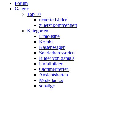
Forum
Galerie
Top 10
neueste Bilder
zuletzt kommentiert
Kategorien
Limousine
Kombi
Kastenwagen
Sonderkarosserien
Bilder von damals
Unfallbilder
Oldtimertreffen
Ansichtskarten
Modellautos
sonstige