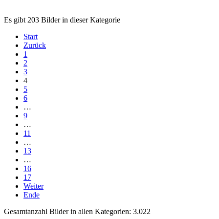
Es gibt 203 Bilder in dieser Kategorie
Start
Zurück
1
2
3
4
5
6
…
9
…
11
…
13
…
16
17
Weiter
Ende
Gesamtanzahl Bilder in allen Kategorien: 3.022