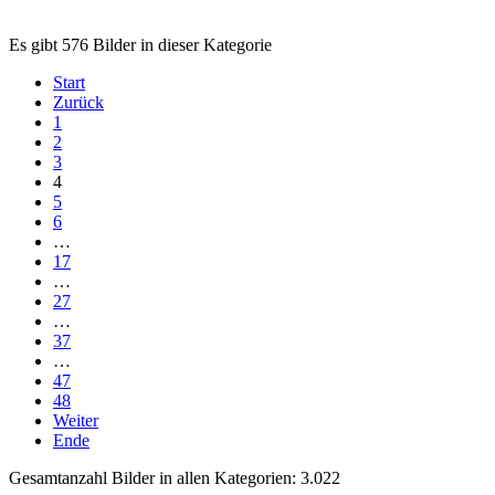
Es gibt 576 Bilder in dieser Kategorie
Start
Zurück
1
2
3
4
5
6
…
17
…
27
…
37
…
47
48
Weiter
Ende
Gesamtanzahl Bilder in allen Kategorien: 3.022