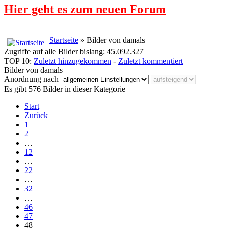
Hier geht es zum neuen Forum
Startseite
» Bilder von damals
Zugriffe auf alle Bilder bislang: 45.092.327
TOP 10:
Zuletzt hinzugekommen
-
Zuletzt kommentiert
Bilder von damals
Anordnung nach
Es gibt 576 Bilder in dieser Kategorie
Start
Zurück
1
2
…
12
…
22
…
32
…
46
47
48