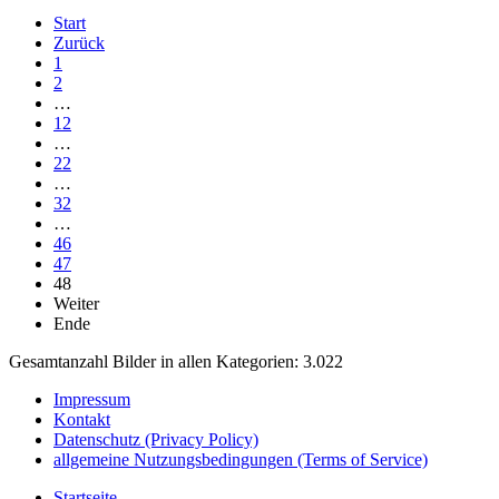
Start
Zurück
1
2
…
12
…
22
…
32
…
46
47
48
Weiter
Ende
Gesamtanzahl Bilder in allen Kategorien: 3.022
Impressum
Kontakt
Datenschutz (Privacy Policy)
allgemeine Nutzungsbedingungen (Terms of Service)
Startseite