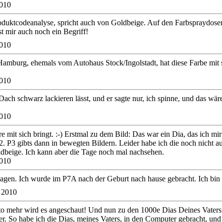
2010
oduktcodeanalyse, spricht auch von Goldbeige. Auf den Farbspraydose
st mir auch noch ein Begriff!
2010
 Hamburg, ehemals vom Autohaus Stock/Ingolstadt, hat diese Farbe mit
2010
Dach schwarz lackieren lässt, und er sagte nur, ich spinne, und das wä
2010
e mit sich bringt. :-) Erstmal zu dem Bild: Das war ein Dia, das ich mir
2. P3 gibts dann in bewegten Bildern. Leider habe ich die noch nicht 
dbeige. Ich kann aber die Tage noch mal nachsehen.
2010
sagen. Ich wurde im P7A nach der Geburt nach hause gebracht. Ich bin 
 2010
o mehr wird es angeschaut! Und nun zu den 1000e Dias Deines Vaters:
er. So habe ich die Dias, meines Vaters, in den Computer gebracht, und