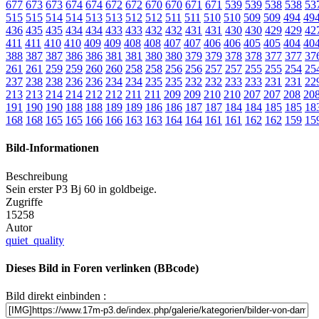
677
673
673
674
674
672
672
670
670
671
671
539
539
538
538
53
515
515
514
514
513
513
512
512
511
511
510
510
509
509
494
49
436
435
435
434
434
433
433
432
432
431
431
430
430
429
429
42
411
411
410
410
409
409
408
408
407
407
406
406
405
405
404
40
388
387
387
386
386
381
381
380
380
379
379
378
378
377
377
37
261
261
259
259
260
260
258
258
256
256
257
257
255
255
254
25
237
238
238
236
236
234
234
235
235
232
232
233
233
231
231
22
213
213
214
214
212
212
211
211
209
209
210
210
207
207
208
20
191
190
190
188
188
189
189
186
186
187
187
184
184
185
185
18
168
168
165
165
166
166
163
163
164
164
161
161
162
162
159
15
Bild-Informationen
Beschreibung
Sein erster P3 Bj 60 in goldbeige.
Zugriffe
15258
Autor
quiet_quality
Dieses Bild in Foren verlinken (BBcode)
Bild direkt einbinden :