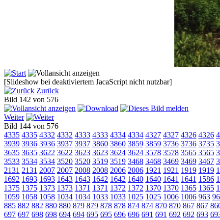
[Slideshow bei deaktiviertem JacaScript nicht nutzbar]
Zurück
Bild 142 von 576
Weiter
Bild 144 von 576
4335
4335
4332
4332
4333
4333
4334
4334
4327
4327
4326
4326
4
3939
3936
3936
3937
3937
3860
3860
3859
3859
3736
3736
3735
3
3635
3635
3622
3622
3623
3623
3624
3624
3578
3578
3565
3565
3
3533
3534
3534
3520
3520
3519
3519
3468
3468
3469
3469
3467
3
2131
2131
2007
2007
2008
2008
2006
2006
1921
1921
1919
1919
1
1692
1693
1693
1643
1643
1642
1642
1640
1640
1641
1641
1586
1
1375
1375
1373
1373
1371
1371
1372
1372
1370
1370
1365
1365
1
1059
1058
1058
1034
1034
1033
1033
1025
1025
1006
1006
963
96
885
882
882
880
880
879
879
878
878
874
874
870
870
867
867
86
697
697
698
698
694
694
695
695
696
696
691
691
692
692
693
69