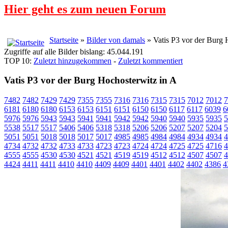
Hier geht es zum neuen Forum
Startseite
»
Bilder von damals
» Vatis P3 vor der Burg 
Zugriffe auf alle Bilder bislang: 45.044.191
TOP 10:
Zuletzt hinzugekommen
-
Zuletzt kommentiert
Vatis P3 vor der Burg Hochosterwitz in A
7482
7482
7429
7429
7355
7355
7316
7316
7315
7315
7012
7012
7
6181
6180
6180
6153
6153
6151
6151
6150
6150
6117
6117
6039
6
5976
5976
5943
5943
5941
5941
5942
5942
5940
5940
5935
5935
5
5538
5517
5517
5406
5406
5318
5318
5206
5206
5207
5207
5204
5
5051
5051
5018
5018
5017
5017
4985
4985
4984
4984
4934
4934
4
4734
4732
4732
4733
4733
4723
4723
4724
4724
4725
4725
4716
4
4555
4555
4530
4530
4521
4521
4519
4519
4512
4512
4507
4507
4
4424
4411
4411
4410
4410
4409
4409
4401
4401
4402
4402
4386
4