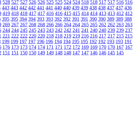
8
528
527
527
526
526
525
525
524
524
518
518
517
517
516
516
4
443
443
442
442
441
441
440
440
439
439
438
438
437
437
436
9
419
418
418
417
417
416
416
415
415
414
414
413
413
412
412
6
395
395
394
394
393
393
392
392
391
391
390
390
389
389
388
9
269
267
267
268
268
266
266
264
264
265
265
262
262
263
263
6
244
244
245
245
243
243
242
242
241
241
240
240
239
239
237
1
221
222
222
220
220
218
218
219
219
216
216
217
217
215
215
8
199
199
197
197
196
196
194
194
195
195
192
192
193
193
191
6
176
173
173
174
174
171
171
172
172
169
169
170
170
167
167
2
151
151
150
150
149
149
148
148
147
147
146
146
145
145