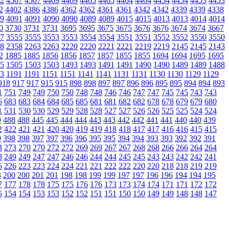
2
4507
4507
4469
4469
4465
4465
4464
4464
4454
4454
4453
4453
2
4402
4386
4386
4362
4362
4361
4361
4342
4342
4339
4339
4338
9
4091
4091
4090
4090
4089
4089
4015
4015
4013
4013
4014
4014
0
3730
3731
3731
3695
3695
3675
3675
3676
3676
3674
3674
3667
7
3555
3555
3553
3553
3554
3554
3551
3551
3552
3552
3550
3550
8
2358
2263
2263
2220
2220
2221
2221
2219
2219
2145
2145
2143
2
1885
1885
1856
1856
1857
1857
1855
1855
1694
1694
1695
1695
5
1505
1503
1503
1493
1493
1491
1491
1490
1490
1489
1489
1488
3
1191
1191
1151
1151
1141
1141
1131
1131
1130
1130
1129
1129
918
917
917
915
915
898
898
897
897
896
896
895
895
894
894
893
1
751
749
749
750
750
748
748
746
746
747
747
745
745
743
743
6
683
683
684
684
685
685
681
681
682
682
678
678
679
679
680
1
531
530
530
529
529
528
528
527
527
526
526
525
525
524
524
9
488
488
445
445
444
444
443
443
442
442
441
441
440
440
439
2
422
421
421
420
420
419
419
418
418
417
417
416
416
415
415
9
398
398
397
397
396
396
395
395
394
394
393
393
392
392
391
3
273
270
270
272
272
269
269
267
267
268
268
266
266
264
264
8
249
249
247
247
246
246
244
244
245
245
243
243
242
242
241
6
226
223
223
224
224
221
221
222
222
220
220
218
218
219
219
3
200
200
201
201
198
198
199
199
197
197
196
196
194
194
195
7
177
178
178
175
175
176
176
173
173
174
174
171
171
172
172
5
154
154
153
153
152
152
151
151
150
150
149
149
148
148
147