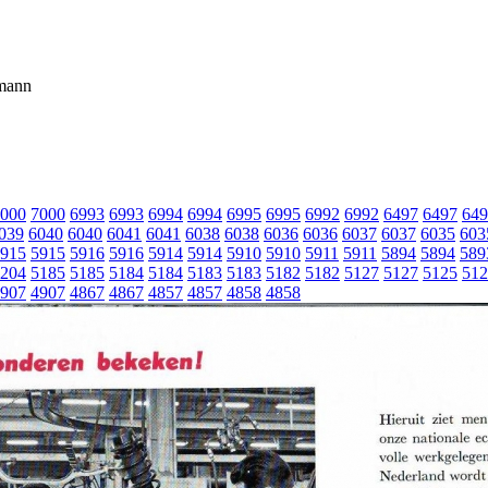
mann
000
7000
6993
6993
6994
6994
6995
6995
6992
6992
6497
6497
649
039
6040
6040
6041
6041
6038
6038
6036
6036
6037
6037
6035
603
915
5915
5916
5916
5914
5914
5910
5910
5911
5911
5894
5894
589
204
5185
5185
5184
5184
5183
5183
5182
5182
5127
5127
5125
512
907
4907
4867
4867
4857
4857
4858
4858