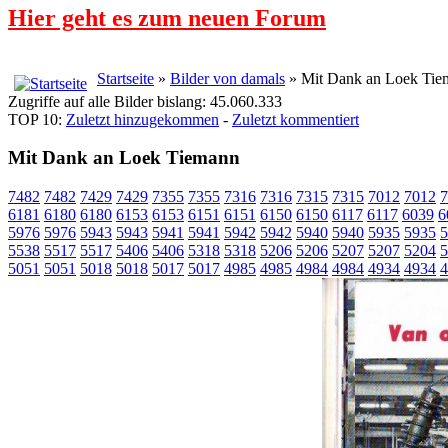
Hier geht es zum neuen Forum
Startseite
»
Bilder von damals
» Mit Dank an Loek Tie
Zugriffe auf alle Bilder bislang: 45.060.333
TOP 10:
Zuletzt hinzugekommen
-
Zuletzt kommentiert
Mit Dank an Loek Tiemann
7482
7482
7429
7429
7355
7355
7316
7316
7315
7315
7012
7012
7
6181
6180
6180
6153
6153
6151
6151
6150
6150
6117
6117
6039
6
5976
5976
5943
5943
5941
5941
5942
5942
5940
5940
5935
5935
5
5538
5517
5517
5406
5406
5318
5318
5206
5206
5207
5207
5204
5
5051
5051
5018
5018
5017
5017
4985
4985
4984
4984
4934
4934
4