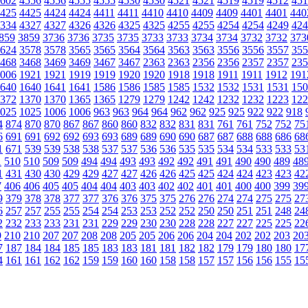
602
4556
4556
4555
4555
4530
4530
4521
4521
4519
4519
4512
451
425
4425
4424
4424
4411
4411
4410
4410
4409
4409
4401
4401
440
334
4327
4327
4326
4326
4325
4325
4255
4255
4254
4254
4249
424
859
3859
3736
3736
3735
3735
3733
3733
3734
3734
3732
3732
373
624
3578
3578
3565
3565
3564
3564
3563
3563
3556
3556
3557
355
468
3468
3469
3469
3467
3467
2363
2363
2356
2356
2357
2357
235
006
1921
1921
1919
1919
1920
1920
1918
1918
1911
1911
1912
191
640
1640
1641
1641
1586
1586
1585
1585
1532
1532
1531
1531
150
372
1370
1370
1365
1365
1279
1279
1242
1242
1232
1232
1223
122
025
1025
1006
1006
963
963
964
964
962
962
925
925
922
922
918
4
874
870
870
867
867
860
860
832
832
831
831
761
761
752
752
75
6
691
691
692
692
693
693
689
689
690
690
687
687
688
688
686
68
1
671
539
539
538
538
537
537
536
536
535
535
534
534
533
533
53
1
510
510
509
509
494
494
493
493
492
492
491
491
490
490
489
48
1
431
430
430
429
429
427
427
426
426
425
425
424
424
423
423
42
7
406
406
405
405
404
404
403
403
402
402
401
401
400
400
399
39
9
379
378
378
377
377
376
376
375
375
276
276
274
274
275
275
27
6
257
257
255
255
254
254
253
253
252
252
250
250
251
251
248
24
2
232
233
233
231
231
229
229
230
230
228
228
227
227
225
225
22
9
210
210
207
207
208
208
205
205
206
206
204
204
202
202
203
20
7
187
184
184
185
185
183
183
181
181
182
182
179
179
180
180
17
4
161
161
162
162
159
159
160
160
158
158
157
157
156
156
155
15