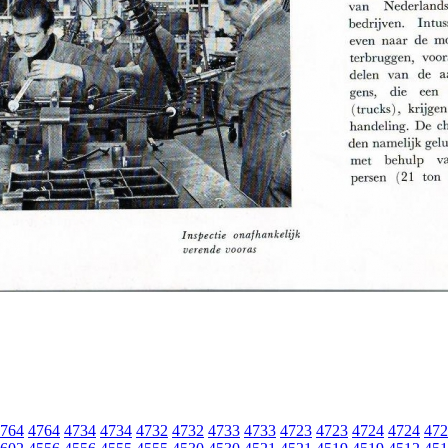
764
4764
4734
4734
4732
4732
4733
4733
4723
4723
4724
4724
472