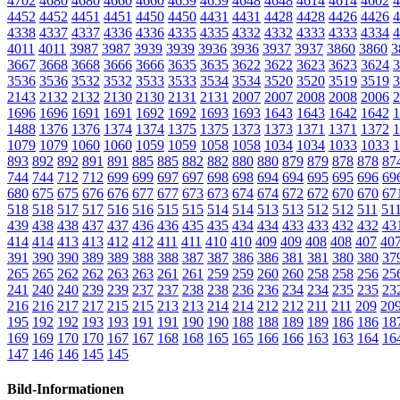
4702
4680
4680
4660
4660
4659
4659
4648
4648
4614
4614
4602
4
4452
4452
4451
4451
4450
4450
4431
4431
4428
4428
4426
4426
4
4338
4337
4337
4336
4336
4335
4335
4332
4332
4333
4333
4334
4
4011
4011
3987
3987
3939
3939
3936
3936
3937
3937
3860
3860
3
3667
3668
3668
3666
3666
3635
3635
3622
3622
3623
3623
3624
3
3536
3536
3532
3532
3533
3533
3534
3534
3520
3520
3519
3519
3
2143
2132
2132
2130
2130
2131
2131
2007
2007
2008
2008
2006
2
1696
1696
1691
1691
1692
1692
1693
1693
1643
1643
1642
1642
1
1488
1376
1376
1374
1374
1375
1375
1373
1373
1371
1371
1372
1
1079
1079
1060
1060
1059
1059
1058
1058
1034
1034
1033
1033
1
893
892
892
891
891
885
885
882
882
880
880
879
879
878
878
87
744
744
712
712
699
699
697
697
698
698
694
694
695
695
696
69
680
675
675
676
676
677
677
673
673
674
674
672
672
670
670
67
518
518
517
517
516
516
515
515
514
514
513
513
512
512
511
51
439
438
438
437
437
436
436
435
435
434
434
433
433
432
432
43
414
414
413
413
412
412
411
411
410
410
409
409
408
408
407
40
391
390
390
389
389
388
388
387
387
386
386
381
381
380
380
37
265
265
262
262
263
263
261
261
259
259
260
260
258
258
256
25
241
240
240
239
239
237
237
238
238
236
236
234
234
235
235
23
216
216
217
217
215
215
213
213
214
214
212
212
211
211
209
20
195
192
192
193
193
191
191
190
190
188
188
189
189
186
186
18
169
169
170
170
167
167
168
168
165
165
166
166
163
163
164
16
147
146
146
145
145
Bild-Informationen