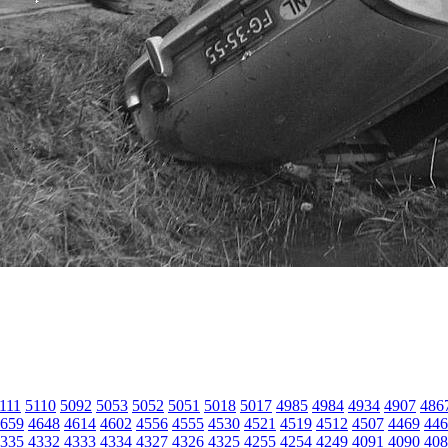
111
5110
5092
5053
5052
5051
5018
5017
4985
4984
4934
4907
486
659
4648
4614
4602
4556
4555
4530
4521
4519
4512
4507
4469
446
335
4332
4333
4334
4327
4326
4325
4255
4254
4249
4091
4090
408