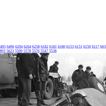
495
6496
6294
6264
6258
6182
6181
6180
6153
6151
6150
6117
603
893
5623
5599
5578
5576
5547
5538