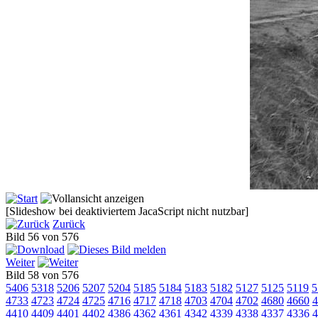
[Slideshow bei deaktiviertem JacaScript nicht nutzbar]
Zurück
Bild 56 von 576
Weiter
Bild 58 von 576
5406
5318
5206
5207
5204
5185
5184
5183
5182
5127
5125
5119
5
4733
4723
4724
4725
4716
4717
4718
4703
4704
4702
4680
4660
4
4410
4409
4401
4402
4386
4362
4361
4342
4339
4338
4337
4336
4