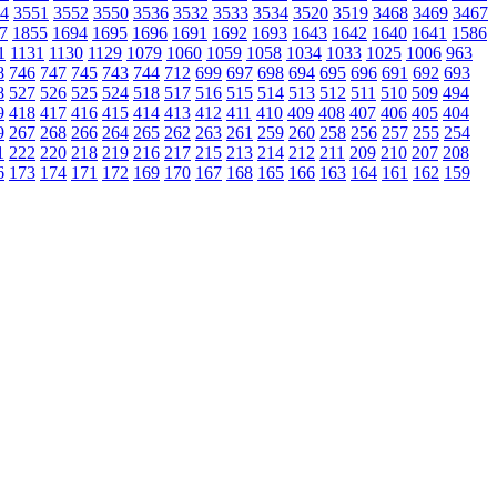
4
3551
3552
3550
3536
3532
3533
3534
3520
3519
3468
3469
3467
7
1855
1694
1695
1696
1691
1692
1693
1643
1642
1640
1641
1586
1
1131
1130
1129
1079
1060
1059
1058
1034
1033
1025
1006
963
8
746
747
745
743
744
712
699
697
698
694
695
696
691
692
693
8
527
526
525
524
518
517
516
515
514
513
512
511
510
509
494
9
418
417
416
415
414
413
412
411
410
409
408
407
406
405
404
9
267
268
266
264
265
262
263
261
259
260
258
256
257
255
254
1
222
220
218
219
216
217
215
213
214
212
211
209
210
207
208
6
173
174
171
172
169
170
167
168
165
166
163
164
161
162
159