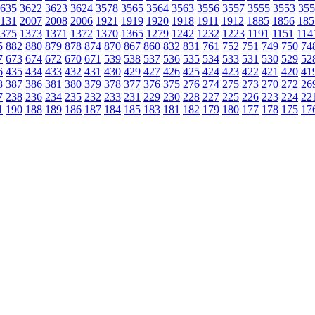
635
3622
3623
3624
3578
3565
3564
3563
3556
3557
3555
3553
355
131
2007
2008
2006
1921
1919
1920
1918
1911
1912
1885
1856
185
375
1373
1371
1372
1370
1365
1279
1242
1232
1223
1191
1151
114
5
882
880
879
878
874
870
867
860
832
831
761
752
751
749
750
74
7
673
674
672
670
671
539
538
537
536
535
534
533
531
530
529
52
6
435
434
433
432
431
430
429
427
426
425
424
423
422
421
420
41
8
387
386
381
380
379
378
377
376
375
276
274
275
273
270
272
26
7
238
236
234
235
232
233
231
229
230
228
227
225
226
223
224
22
1
190
188
189
186
187
184
185
183
181
182
179
180
177
178
175
17