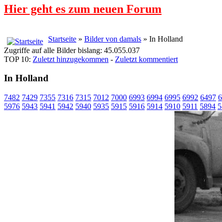
Hier geht es zum neuen Forum
Startseite
»
Bilder von damals
» In Holland
Zugriffe auf alle Bilder bislang: 45.055.037
TOP 10:
Zuletzt hinzugekommen
-
Zuletzt kommentiert
In Holland
7482
7429
7355
7316
7315
7012
7000
6993
6994
6995
6992
6497
6
5976
5943
5941
5942
5940
5935
5915
5916
5914
5910
5911
5894
5