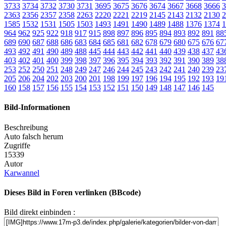
3733
3734
3732
3730
3731
3695
3675
3676
3674
3667
3668
3666
3
2363
2356
2357
2358
2263
2220
2221
2219
2145
2143
2132
2130
2
1585
1532
1531
1505
1503
1493
1491
1490
1489
1488
1376
1374
1
964
962
925
922
918
917
915
898
897
896
895
894
893
892
891
88
689
690
687
688
686
683
684
685
681
682
678
679
680
675
676
67
493
492
491
490
489
488
445
444
443
442
441
440
439
438
437
43
403
402
401
400
399
398
397
396
395
394
393
392
391
390
389
38
253
252
250
251
248
249
247
246
244
245
243
242
241
240
239
23
205
206
204
202
203
200
201
198
199
197
196
194
195
192
193
19
160
158
157
156
155
154
153
152
151
150
149
148
147
146
145
Bild-Informationen
Beschreibung
Auto falsch herum
Zugriffe
15339
Autor
Karwannel
Dieses Bild in Foren verlinken (BBcode)
Bild direkt einbinden :