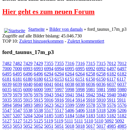
Hier geht es zum neuen Forum
Startseite
»
Bilder von damals
» ford_taunus_17m_p3
Zugriffe auf alle Bilder bislang: 45.046.730
TOP 10:
Zuletzt hinzugekommen
-
Zuletzt kommentiert
ford_taunus_17m_p3
7482
7482
7429
7429
7355
7355
7316
7316
7315
7315
7012
7012
7000
7000
6993
6993
6994
6994
6995
6995
6992
6992
6497
6497
6495
6495
6496
6496
6294
6294
6264
6264
6258
6258
6182
6182
6181
6181
6180
6180
6153
6153
6151
6151
6150
6150
6117
6117
6039
6039
6040
6040
6041
6041
6038
6038
6036
6036
6037
6037
6035
6035
6000
6000
5997
5997
5998
5998
5981
5981
5980
5980
5979
5979
5976
5976
5943
5943
5941
5941
5942
5942
5940
5940
5935
5935
5915
5915
5916
5916
5914
5914
5910
5910
5911
5911
5894
5894
5893
5893
5623
5623
5599
5599
5578
5578
5576
5576
5547
5547
5538
5538
5517
5517
5406
5406
5318
5318
5206
5206
5207
5207
5204
5204
5185
5185
5184
5184
5183
5183
5182
5182
5127
5127
5125
5125
5119
5119
5111
5111
5110
5110
5092
5092
5053
5053
5052
5052
5051
5051
5018
5018
5017
5017
4985
4985