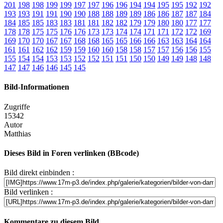
201
198
198
199
199
197
197
196
196
194
194
195
195
192
192
193
193
191
191
190
190
188
188
189
189
186
186
187
187
184
184
185
185
183
183
181
181
182
182
179
179
180
180
177
177
178
178
175
175
176
176
173
173
174
174
171
171
172
172
169
169
170
170
167
167
168
168
165
165
166
166
163
163
164
164
161
161
162
162
159
159
160
160
158
158
157
157
156
156
155
155
154
154
153
153
152
152
151
151
150
150
149
149
148
148
147
147
146
146
145
145
Bild-Informationen
Zugriffe
15342
Autor
Matthias
Dieses Bild in Foren verlinken (BBcode)
Bild direkt einbinden :
Bild verlinken :
Kommentare zu diesem Bild