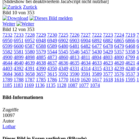
[Slideshow bei deaktiviertem JacaScript nicht nutzbar]
Zurück
Bild 10 von 353
Weiter
Bild 12 von 353
7232
7233
7228
7229
7230
7225
7226
7227
7222
7223
7224
7219
7
6950
6951
6952
6948
6949
6902
6903
6904
6892
6882
6865
6866
6
6599
6600
6587
6588
6589
6480
6481
6482
6477
6478
6479
6468
6
5582
5581
5580
5579
5544
5545
5546
5457
5430
5429
5357
5358
5
4900
4899
4898
4885
4873
4860
4813
4811
4804
4803
4800
4799
4
4644
4640
4639
4638
4637
4636
4635
4634
4633
4623
4620
4621
4
4403
4392
4391
4390
4350
4349
4331
4314
4315
4313
4239
4240
4
3684
3683
3658
3657
3615
3592
3590
3591
3589
3577
3576
3537
3
1789
1788
1787
1785
1786
1770
1619
1620
1617
1618
1616
1595
1
1185
1183
1169
1136
1135
1128
1087
1077
1074
Bild-Informationen
Zugriffe
10097
Autor
Lothar
Dieses Bild in Foren verlinken (BBcode)