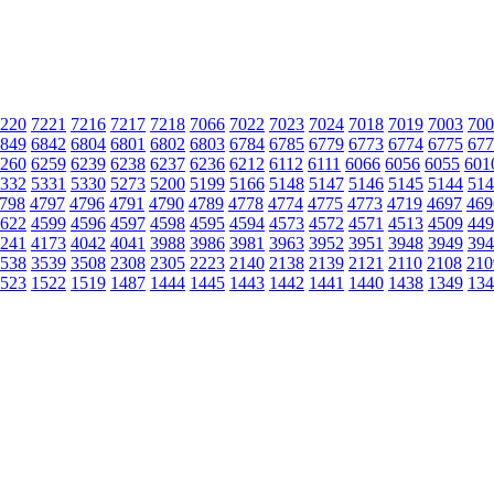
220
7221
7216
7217
7218
7066
7022
7023
7024
7018
7019
7003
700
849
6842
6804
6801
6802
6803
6784
6785
6779
6773
6774
6775
677
260
6259
6239
6238
6237
6236
6212
6112
6111
6066
6056
6055
601
332
5331
5330
5273
5200
5199
5166
5148
5147
5146
5145
5144
514
798
4797
4796
4791
4790
4789
4778
4774
4775
4773
4719
4697
469
622
4599
4596
4597
4598
4595
4594
4573
4572
4571
4513
4509
449
241
4173
4042
4041
3988
3986
3981
3963
3952
3951
3948
3949
394
538
3539
3508
2308
2305
2223
2140
2138
2139
2121
2110
2108
210
523
1522
1519
1487
1444
1445
1443
1442
1441
1440
1438
1349
134