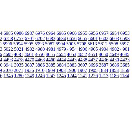
4
6985
6986
6987
6976
6964
6965
6966
6955
6956
6957
6954
6953
2
6758
6757
6701
6702
6683
6684
6656
6655
6601
6602
6603
6598
0
5996
5994
5995
5993
5987
5904
5905
5708
5613
5612
5598
5597
3
5022
5021
4982
4980
4981
4979
4954
4906
4905
4904
4902
4901
6
4695
4681
4661
4656
4655
4654
4653
4652
4651
4650
4649
4645
4
4493
4478
4470
4468
4460
4444
4443
4438
4437
4436
4430
4423
0
3941
3935
3887
3886
3885
3884
3883
3697
3696
3687
3686
3685
9
2070
2071
1936
1910
1909
1908
1906
1907
1905
1884
1858
1859
6
1345
1280
1249
1246
1247
1245
1244
1241
1226
1213
1186
1184