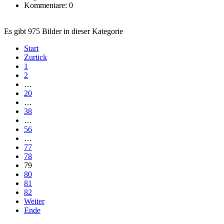
Kommentare: 0
Es gibt 975 Bilder in dieser Kategorie
Start
Zurück
1
2
…
20
…
38
…
56
…
77
78
79
80
81
82
Weiter
Ende