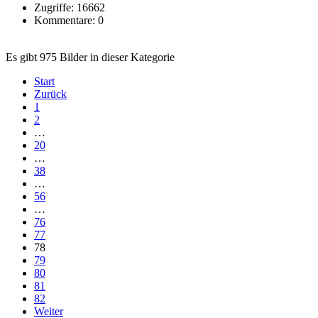
Zugriffe: 16662
Kommentare: 0
Es gibt 975 Bilder in dieser Kategorie
Start
Zurück
1
2
…
20
…
38
…
56
…
76
77
78
79
80
81
82
Weiter