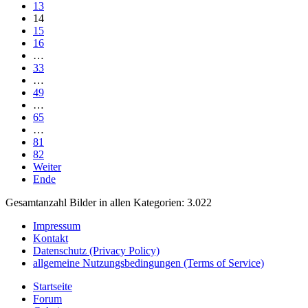
13
14
15
16
…
33
…
49
…
65
…
81
82
Weiter
Ende
Gesamtanzahl Bilder in allen Kategorien: 3.022
Impressum
Kontakt
Datenschutz (Privacy Policy)
allgemeine Nutzungsbedingungen (Terms of Service)
Startseite
Forum