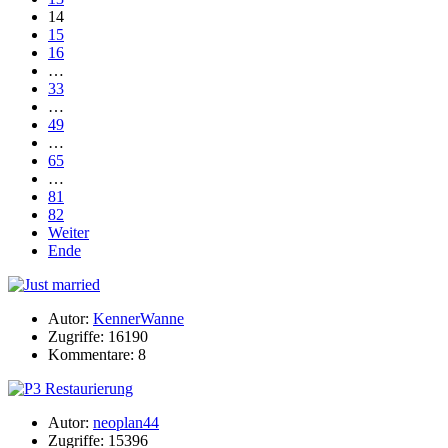
14
15
16
…
33
…
49
…
65
…
81
82
Weiter
Ende
Autor:
KennerWanne
Zugriffe: 16190
Kommentare: 8
Autor:
neoplan44
Zugriffe: 15396