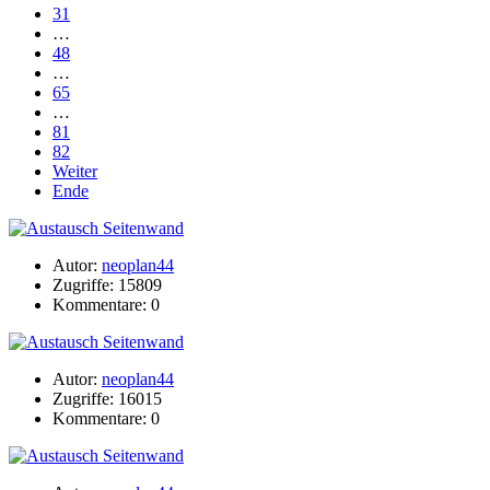
31
…
48
…
65
…
81
82
Weiter
Ende
Autor:
neoplan44
Zugriffe: 15809
Kommentare: 0
Autor:
neoplan44
Zugriffe: 16015
Kommentare: 0