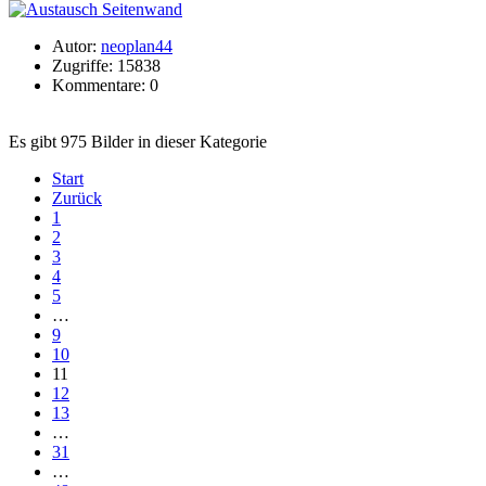
Autor:
neoplan44
Zugriffe: 15838
Kommentare: 0
Es gibt 975 Bilder in dieser Kategorie
Start
Zurück
1
2
3
4
5
…
9
10
11
12
13
…
31
…