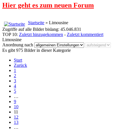
Hier geht es zum neuen Forum
Startseite
» Limousine
Zugriffe auf alle Bilder bislang: 45.046.831
TOP 10:
Zuletzt hinzugekommen
-
Zuletzt kommentiert
Limousine
Anordnung nach
Es gibt 975 Bilder in dieser Kategorie
Start
Zurück
1
2
3
4
5
…
9
10
11
12
13
…