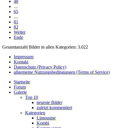
48
…
65
…
81
82
Weiter
Ende
Gesamtanzahl Bilder in allen Kategorien: 3.022
Impressum
Kontakt
Datenschutz (Privacy Policy)
allgemeine Nutzungsbedingungen (Terms of Service)
Startseite
Forum
Galerie
Top 10
neueste Bilder
zuletzt kommentiert
Kategorien
Limousine
Kombi