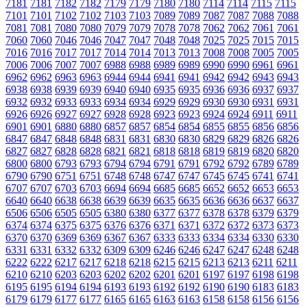
7181
7181
7182
7182
7179
7179
7180
7180
7114
7114
7115
7115
7101
7101
7102
7102
7103
7103
7089
7089
7087
7087
7088
7088
7081
7081
7080
7080
7079
7079
7078
7078
7062
7062
7061
7061
7060
7060
7046
7046
7047
7047
7048
7048
7025
7025
7015
7015
7016
7016
7017
7017
7014
7014
7013
7013
7008
7008
7005
7005
7006
7006
7007
7007
6988
6988
6989
6989
6990
6990
6961
6961
6962
6962
6963
6963
6944
6944
6941
6941
6942
6942
6943
6943
6938
6938
6939
6939
6940
6940
6935
6935
6936
6936
6937
6937
6932
6932
6933
6933
6934
6934
6929
6929
6930
6930
6931
6931
6926
6926
6927
6927
6928
6928
6923
6923
6924
6924
6911
6911
6901
6901
6880
6880
6857
6857
6854
6854
6855
6855
6856
6856
6847
6847
6848
6848
6831
6831
6830
6830
6829
6829
6826
6826
6827
6827
6828
6828
6821
6821
6818
6818
6819
6819
6820
6820
6800
6800
6793
6793
6794
6794
6791
6791
6792
6792
6789
6789
6790
6790
6751
6751
6748
6748
6747
6747
6745
6745
6741
6741
6707
6707
6703
6703
6694
6694
6685
6685
6652
6652
6653
6653
6640
6640
6638
6638
6639
6639
6635
6635
6636
6636
6637
6637
6506
6506
6505
6505
6380
6380
6377
6377
6378
6378
6379
6379
6374
6374
6375
6375
6376
6376
6371
6371
6372
6372
6373
6373
6370
6370
6369
6369
6367
6367
6333
6333
6334
6334
6330
6330
6331
6331
6332
6332
6309
6309
6246
6246
6247
6247
6248
6248
6222
6222
6217
6217
6218
6218
6215
6215
6213
6213
6211
6211
6210
6210
6203
6203
6202
6202
6201
6201
6197
6197
6198
6198
6195
6195
6194
6194
6193
6193
6192
6192
6190
6190
6183
6183
6179
6179
6177
6177
6165
6165
6163
6163
6158
6158
6156
6156