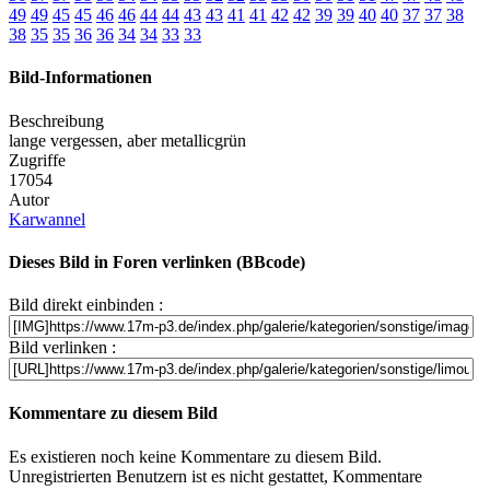
49
49
45
45
46
46
44
44
43
43
41
41
42
42
39
39
40
40
37
37
38
38
35
35
36
36
34
34
33
33
Bild-Informationen
Beschreibung
lange vergessen, aber metallicgrün
Zugriffe
17054
Autor
Karwannel
Dieses Bild in Foren verlinken (BBcode)
Bild direkt einbinden :
Bild verlinken :
Kommentare zu diesem Bild
Es existieren noch keine Kommentare zu diesem Bild.
Unregistrierten Benutzern ist es nicht gestattet, Kommentare