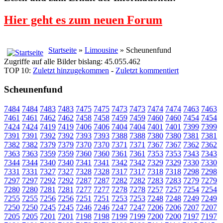
Hier geht es zum neuen Forum
Startseite
»
Limousine
» Scheunenfund
Zugriffe auf alle Bilder bislang: 45.055.462
TOP 10:
Zuletzt hinzugekommen
-
Zuletzt kommentiert
Scheunenfund
7484
7484
7483
7483
7475
7475
7473
7473
7474
7474
7463
7463
7461
7461
7462
7462
7458
7458
7459
7459
7460
7460
7454
7454
7424
7424
7419
7419
7406
7406
7404
7404
7401
7401
7399
7399
7391
7391
7392
7392
7393
7393
7388
7388
7380
7380
7381
7381
7382
7382
7379
7379
7370
7370
7371
7371
7367
7367
7362
7362
7363
7363
7359
7359
7360
7360
7361
7361
7353
7353
7343
7343
7344
7344
7340
7340
7341
7341
7342
7342
7329
7329
7330
7330
7331
7331
7327
7327
7328
7328
7317
7317
7318
7318
7298
7298
7297
7297
7292
7292
7287
7287
7282
7282
7283
7283
7279
7279
7280
7280
7281
7281
7277
7277
7278
7278
7257
7257
7254
7254
7255
7255
7256
7256
7251
7251
7253
7253
7248
7248
7249
7249
7250
7250
7245
7245
7246
7246
7247
7247
7206
7206
7207
7207
7205
7205
7201
7201
7198
7198
7199
7199
7200
7200
7197
7197