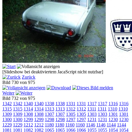
[Slideshow bei deaktiviertem JacaScript nicht nutzbar]
Zurück
Bild 730 von 975
Weiter
Bild 732 von 975
1342
1342
1340
1340
1338
1338
1331
1331
1317
1317
1316
1316
1315
1315
1314
1314
1313
1313
1312
1312
1311
1311
1310
1310
1309
1309
1308
1308
1307
1307
1305
1305
1303
1303
1301
1301
1300
1300
1299
1299
1298
1298
1297
1297
1231
1231
1230
1230
1229
1229
1212
1212
1180
1180
1160
1160
1146
1146
1144
1144
1081
1081
1082
1082
1065
1065
1066
1066
1055
1055
1054
1054