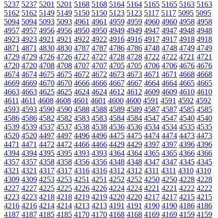
5237
5237
5201
5201
5168
5168
5164
5164
5165
5165
5163
5163
5162
5162
5149
5149
5150
5150
5123
5123
5117
5117
5095
5095
5094
5094
5093
5093
4961
4961
4959
4959
4960
4960
4958
4958
4957
4957
4956
4956
4950
4950
4949
4949
4947
4947
4948
4948
4923
4923
4921
4921
4922
4922
4916
4916
4917
4917
4918
4918
4871
4871
4830
4830
4787
4787
4786
4786
4748
4748
4749
4749
4729
4729
4726
4726
4727
4727
4728
4728
4722
4722
4721
4721
4720
4720
4708
4708
4707
4707
4705
4705
4706
4706
4676
4676
4674
4674
4675
4675
4672
4672
4673
4673
4671
4671
4668
4668
4669
4669
4670
4670
4666
4666
4667
4667
4664
4664
4665
4665
4663
4663
4625
4625
4624
4624
4612
4612
4609
4609
4610
4610
4611
4611
4608
4608
4601
4601
4600
4600
4591
4591
4592
4592
4593
4593
4590
4590
4588
4588
4589
4589
4587
4587
4585
4585
4586
4586
4582
4582
4583
4583
4584
4584
4547
4547
4540
4540
4539
4539
4537
4537
4538
4538
4536
4536
4534
4534
4535
4535
4520
4520
4497
4497
4496
4496
4475
4475
4474
4474
4473
4473
4471
4471
4472
4472
4466
4466
4429
4429
4397
4397
4396
4396
4394
4394
4395
4395
4393
4393
4364
4364
4365
4365
4366
4366
4357
4357
4358
4358
4356
4356
4348
4348
4347
4347
4345
4345
4321
4321
4317
4317
4316
4316
4312
4312
4311
4311
4310
4310
4309
4309
4253
4253
4251
4251
4252
4252
4250
4250
4228
4228
4227
4227
4225
4225
4226
4226
4224
4224
4221
4221
4222
4222
4223
4223
4218
4218
4219
4219
4220
4220
4217
4217
4215
4215
4216
4216
4214
4214
4213
4213
4191
4191
4190
4190
4186
4186
4187
4187
4185
4185
4170
4170
4168
4168
4169
4169
4159
4159