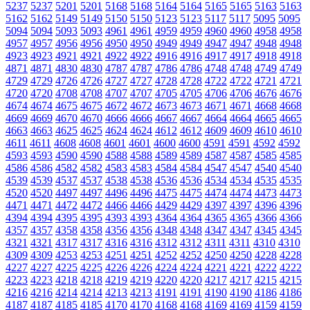
5237
5237
5201
5201
5168
5168
5164
5164
5165
5165
5163
5163
5162
5162
5149
5149
5150
5150
5123
5123
5117
5117
5095
5095
5094
5094
5093
5093
4961
4961
4959
4959
4960
4960
4958
4958
4957
4957
4956
4956
4950
4950
4949
4949
4947
4947
4948
4948
4923
4923
4921
4921
4922
4922
4916
4916
4917
4917
4918
4918
4871
4871
4830
4830
4787
4787
4786
4786
4748
4748
4749
4749
4729
4729
4726
4726
4727
4727
4728
4728
4722
4722
4721
4721
4720
4720
4708
4708
4707
4707
4705
4705
4706
4706
4676
4676
4674
4674
4675
4675
4672
4672
4673
4673
4671
4671
4668
4668
4669
4669
4670
4670
4666
4666
4667
4667
4664
4664
4665
4665
4663
4663
4625
4625
4624
4624
4612
4612
4609
4609
4610
4610
4611
4611
4608
4608
4601
4601
4600
4600
4591
4591
4592
4592
4593
4593
4590
4590
4588
4588
4589
4589
4587
4587
4585
4585
4586
4586
4582
4582
4583
4583
4584
4584
4547
4547
4540
4540
4539
4539
4537
4537
4538
4538
4536
4536
4534
4534
4535
4535
4520
4520
4497
4497
4496
4496
4475
4475
4474
4474
4473
4473
4471
4471
4472
4472
4466
4466
4429
4429
4397
4397
4396
4396
4394
4394
4395
4395
4393
4393
4364
4364
4365
4365
4366
4366
4357
4357
4358
4358
4356
4356
4348
4348
4347
4347
4345
4345
4321
4321
4317
4317
4316
4316
4312
4312
4311
4311
4310
4310
4309
4309
4253
4253
4251
4251
4252
4252
4250
4250
4228
4228
4227
4227
4225
4225
4226
4226
4224
4224
4221
4221
4222
4222
4223
4223
4218
4218
4219
4219
4220
4220
4217
4217
4215
4215
4216
4216
4214
4214
4213
4213
4191
4191
4190
4190
4186
4186
4187
4187
4185
4185
4170
4170
4168
4168
4169
4169
4159
4159