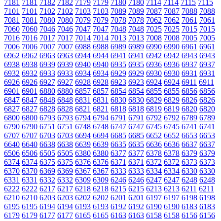
7181
7181
7182
7182
7179
7179
7180
7180
7114
7114
7115
7115
7101
7101
7102
7102
7103
7103
7089
7089
7087
7087
7088
7088
7081
7081
7080
7080
7079
7079
7078
7078
7062
7062
7061
7061
7060
7060
7046
7046
7047
7047
7048
7048
7025
7025
7015
7015
7016
7016
7017
7017
7014
7014
7013
7013
7008
7008
7005
7005
7006
7006
7007
7007
6988
6988
6989
6989
6990
6990
6961
6961
6962
6962
6963
6963
6944
6944
6941
6941
6942
6942
6943
6943
6938
6938
6939
6939
6940
6940
6935
6935
6936
6936
6937
6937
6932
6932
6933
6933
6934
6934
6929
6929
6930
6930
6931
6931
6926
6926
6927
6927
6928
6928
6923
6923
6924
6924
6911
6911
6901
6901
6880
6880
6857
6857
6854
6854
6855
6855
6856
6856
6847
6847
6848
6848
6831
6831
6830
6830
6829
6829
6826
6826
6827
6827
6828
6828
6821
6821
6818
6818
6819
6819
6820
6820
6800
6800
6793
6793
6794
6794
6791
6791
6792
6792
6789
6789
6790
6790
6751
6751
6748
6748
6747
6747
6745
6745
6741
6741
6707
6707
6703
6703
6694
6694
6685
6685
6652
6652
6653
6653
6640
6640
6638
6638
6639
6639
6635
6635
6636
6636
6637
6637
6506
6506
6505
6505
6380
6380
6377
6377
6378
6378
6379
6379
6374
6374
6375
6375
6376
6376
6371
6371
6372
6372
6373
6373
6370
6370
6369
6369
6367
6367
6333
6333
6334
6334
6330
6330
6331
6331
6332
6332
6309
6309
6246
6246
6247
6247
6248
6248
6222
6222
6217
6217
6218
6218
6215
6215
6213
6213
6211
6211
6210
6210
6203
6203
6202
6202
6201
6201
6197
6197
6198
6198
6195
6195
6194
6194
6193
6193
6192
6192
6190
6190
6183
6183
6179
6179
6177
6177
6165
6165
6163
6163
6158
6158
6156
6156