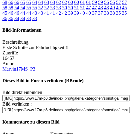
68
66
66
65
65
64
64
63
63
62
62
60
60
61
61
59
59
56
56
57
57
58
58
54
54
55
55
52
52
53
53
50
50
51
51
47
47
48
48
49
49
45
45
46
46
44
44
43
43
41
41
42
42
39
39
40
40
37
37
38
38
35
35
36
36
34
34
33
33
Bild-Informationen
Beschreibung
Erste Schritte zur Fahrtüchtigkeit !!
Zugriffe
16457
Autor
Marvin17MS_P3
Dieses Bild in Foren verlinken (BBcode)
Bild direkt einbinden :
Bild verlinken :
Kommentare zu diesem Bild
Autor
Kommentar