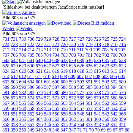
[Slideshow bei deaktiviertem JacaScript nicht nutzbar]
Zurück
Bild 803 von 975
Weiter
Bild 805 von 975
731
731
730
730
729
729
728
728
727
727
726
726
725
725
724
724
723
723
722
722
721
721
720
720
719
719
718
718
716
716
717
717
714
714
713
713
710
710
711
711
709
709
708
708
707
707
706
706
705
705
704
704
703
703
701
701
702
702
700
700
642
642
641
641
640
640
638
638
639
639
636
636
635
635
628
628
629
629
630
630
627
627
625
625
626
626
622
622
623
623
624
624
620
620
621
621
619
619
618
618
615
615
613
613
614
614
612
612
611
611
610
610
609
609
607
607
608
608
605
605
603
603
604
604
601
601
600
600
593
593
591
591
592
592
589
589
590
590
586
586
587
587
588
588
585
585
583
583
584
584
581
581
582
582
579
579
580
580
577
577
578
578
575
575
576
576
573
573
574
574
571
571
572
572
569
569
570
570
568
568
567
567
565
565
566
566
563
563
564
564
561
561
562
562
559
559
560
560
558
558
555
555
556
556
557
557
553
553
554
554
551
551
552
552
549
549
550
550
548
548
541
541
542
542
366
366
365
365
364
364
363
363
362
362
361
361
360
360
359
359
358
358
357
357
356
356
355
355
354
354
353
353
352
352
351
351
350
350
349
349
348
348
347
347
71
71
70
70
69
69
67
67
68