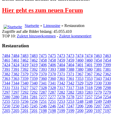
Hier geht es zum neuen Forum
Startseite
»
Limousine
» Restauration
Zugriffe auf alle Bilder bislang: 45.055.410
TOP 10:
Zuletzt hinzugekommen
-
Zuletzt kommentiert
Restauration
7484
7484
7483
7483
7475
7475
7473
7473
7474
7474
7463
7463
7461
7461
7462
7462
7458
7458
7459
7459
7460
7460
7454
7454
7424
7424
7419
7419
7406
7406
7404
7404
7401
7401
7399
7399
7391
7391
7392
7392
7393
7393
7388
7388
7380
7380
7381
7381
7382
7382
7379
7379
7370
7370
7371
7371
7367
7367
7362
7362
7363
7363
7359
7359
7360
7360
7361
7361
7353
7353
7343
7343
7344
7344
7340
7340
7341
7341
7342
7342
7329
7329
7330
7330
7331
7331
7327
7327
7328
7328
7317
7317
7318
7318
7298
7298
7297
7297
7292
7292
7287
7287
7282
7282
7283
7283
7279
7279
7280
7280
7281
7281
7277
7277
7278
7278
7257
7257
7254
7254
7255
7255
7256
7256
7251
7251
7253
7253
7248
7248
7249
7249
7250
7250
7245
7245
7246
7246
7247
7247
7206
7206
7207
7207
7205
7205
7201
7201
7198
7198
7199
7199
7200
7200
7197
7197